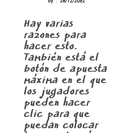
by
28/12/2022
Hay varias
razones para
hacer esto.
También está el
botón de apuesta
máxima en el que
los jugadores
pueden hacer
clic para que
puedan colocar