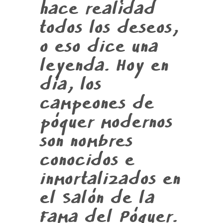
hace realidad
todos los deseos,
o eso dice una
leyenda. Hoy en
día, los
campeones de
póquer modernos
son nombres
conocidos e
inmortalizados en
el Salón de la
Fama del Póquer.