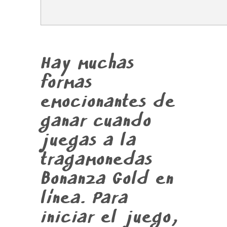
Hay muchas
formas
emocionantes de
ganar cuando
juegas a la
tragamonedas
Bonanza Gold en
línea. Para
iniciar el juego,