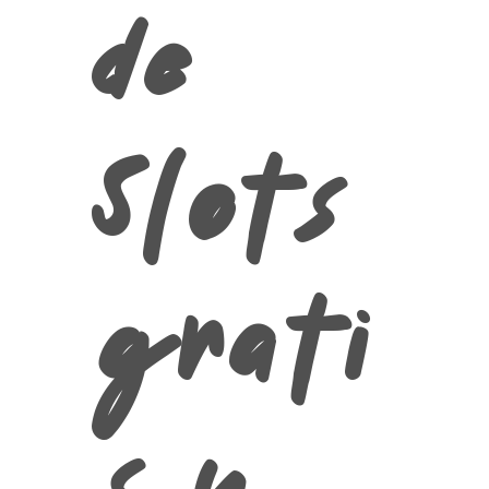
de
Slots
grati