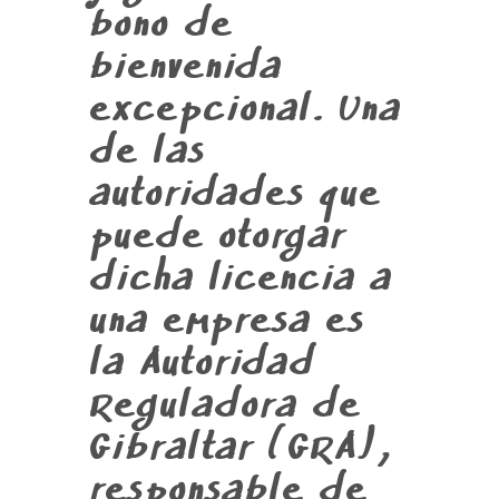
bono de
bienvenida
excepcional. Una
de las
autoridades que
puede otorgar
dicha licencia a
una empresa es
la Autoridad
Reguladora de
Gibraltar (GRA),
responsable de