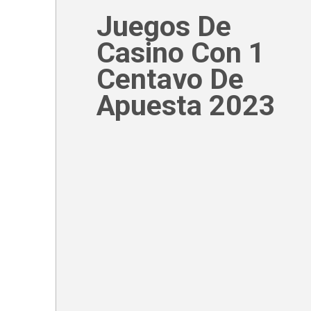
Juegos De
Casino Con 1
Centavo De
Apuesta 2023