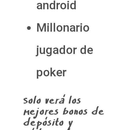
android
Millonario
jugador de
poker
Solo verá los
mejores bonos de
depósito y