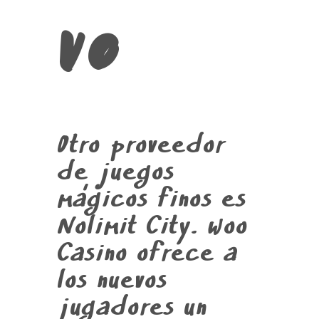
vo
Otro proveedor
de juegos
mágicos finos es
Nolimit City. Woo
Casino ofrece a
los nuevos
jugadores un