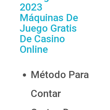
2023
Máquinas De
Juego Gratis
De Casino
Online
Método Para
Contar