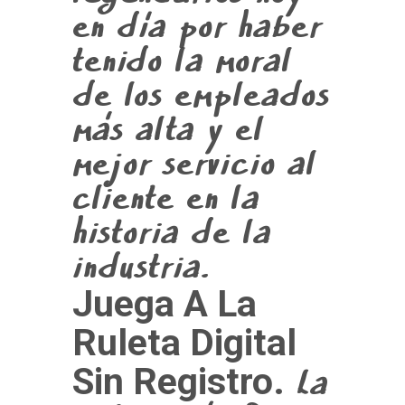
en día por haber
tenido la moral
de los empleados
más alta y el
mejor servicio al
cliente en la
historia de la
industria.
Juega A La
Ruleta Digital
La
Sin Registro.