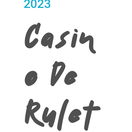
2023
Casin
o De
Rulet