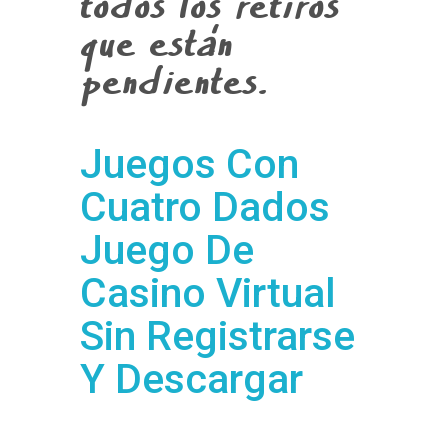
todos los retiros
que están
pendientes.
Juegos Con
Cuatro Dados
Juego De
Casino Virtual
Sin Registrarse
Y Descargar