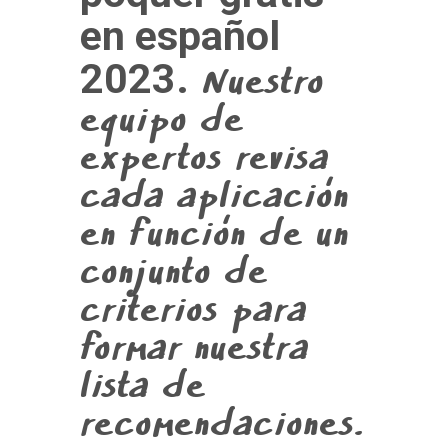
en español
Nuestro
2023.
equipo de
expertos revisa
cada aplicación
en función de un
conjunto de
criterios para
formar nuestra
lista de
recomendaciones.