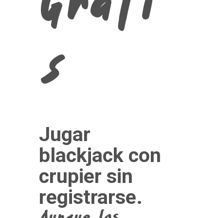
Grati
s
Jugar
blackjack con
crupier sin
registrarse.