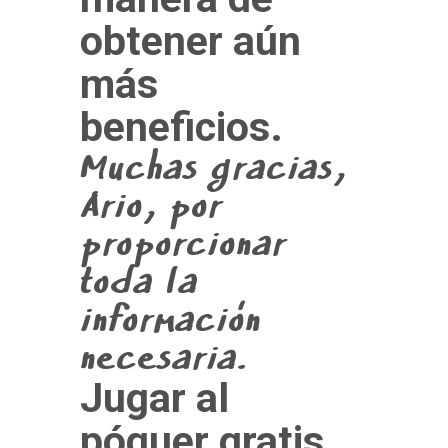
obtener aún
más
beneficios.
Muchas gracias,
Ario, por
proporcionar
toda la
información
necesaria.
Jugar al
póquer gratis