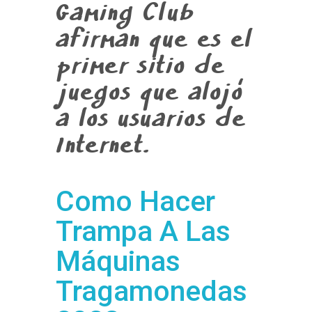
Gaming Club
afirman que es el
primer sitio de
juegos que alojó
a los usuarios de
Internet.
Como Hacer
Trampa A Las
Máquinas
Tragamonedas