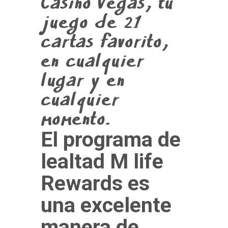
Casino Vegas, tu
juego de 21
cartas favorito,
en cualquier
lugar y en
cualquier
momento.
El programa de
lealtad M life
Rewards es
una excelente
manera de