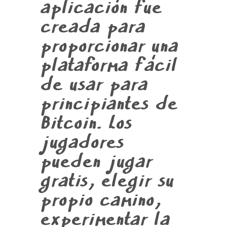
aplicación fue
creada para
proporcionar una
plataforma fácil
de usar para
principiantes de
Bitcoin. Los
jugadores
pueden jugar
gratis, elegir su
propio camino,
experimentar la