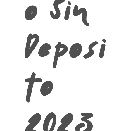
o Sin
Deposi
to
2023