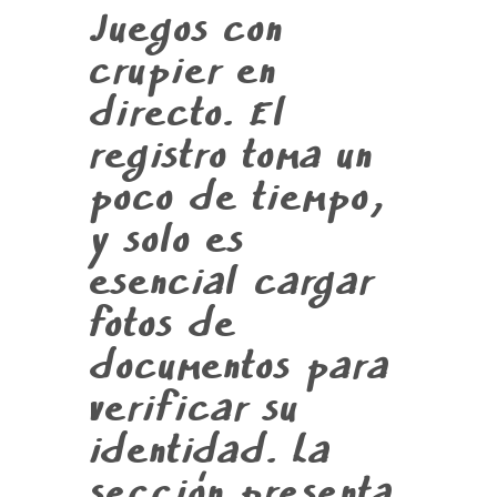
Juegos con
crupier en
directo. El
registro toma un
poco de tiempo,
y solo es
esencial cargar
fotos de
documentos para
verificar su
identidad. La
sección presenta