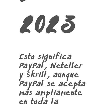
2023
Esto significa
PayPal, Neteller
y Skrill, aunque
PayPal se acepta
más ampliamente
en toda la