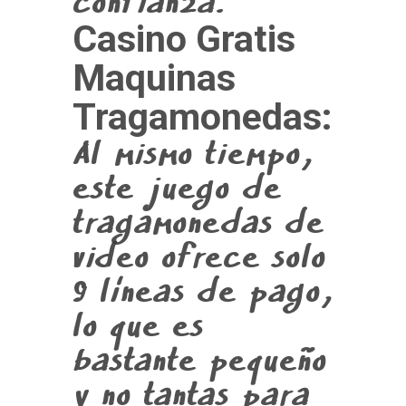
confianza.
Casino Gratis
Maquinas
Tragamonedas:
Al mismo tiempo,
este juego de
tragamonedas de
video ofrece solo
9 líneas de pago,
lo que es
bastante pequeño
y no tantas para