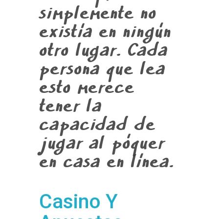
simplemente no
existía en ningún
otro lugar. Cada
persona que lea
esto merece
tener la
capacidad de
jugar al póquer
en casa en línea.
Casino Y