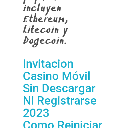
incluyen
Ethereum,
Litecoin y
Dogecoin.
Invitacion
Casino Móvil
Sin Descargar
Ni Registrarse
2023
Como Reiniciar