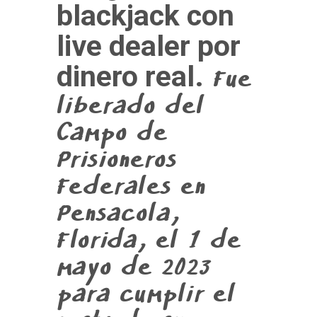
blackjack con
live dealer por
Fue
dinero real.
liberado del
Campo de
Prisioneros
Federales en
Pensacola,
Florida, el 1 de
mayo de 2023
para cumplir el