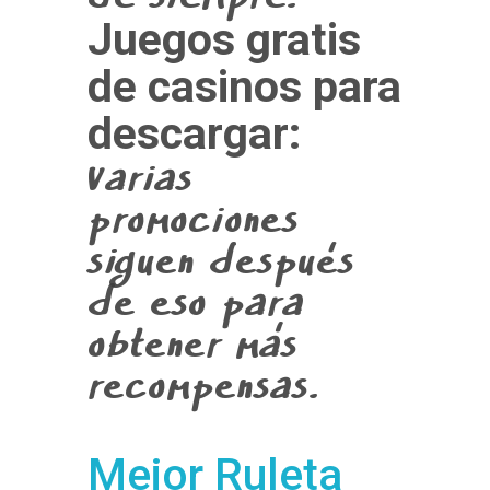
Juegos gratis
de casinos para
descargar:
Varias
promociones
siguen después
de eso para
obtener más
recompensas.
Mejor Ruleta