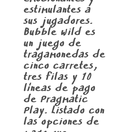
estimulantes a
sus jugadores.
Bubble Wild es
un juego de
tragamonedas de
cinco carretes,
tres filas y 10
líneas de pago
de Pragmatic
Play. Listado con
las opciones de