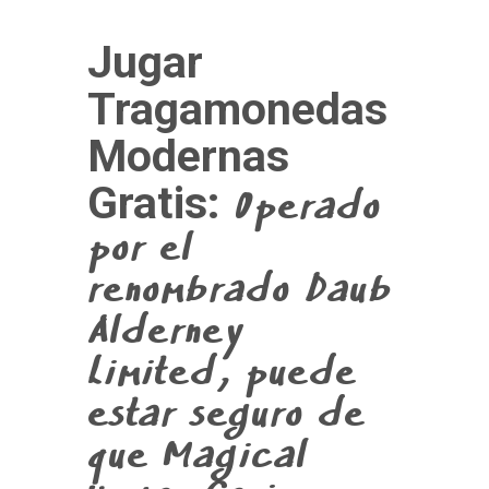
Jugar
Tragamonedas
Modernas
Operado
Gratis:
por el
renombrado Daub
Alderney
Limited, puede
estar seguro de
que Magical