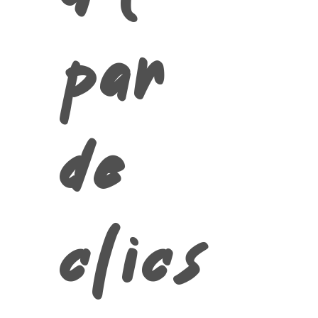
par
de
clics