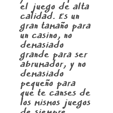
el juego de alta
calidad. Es un
gran tamaño para
un casino, no
demasiado
grande para ser
abrumador, y no
demasiado
pequeño para
que te canses de
los mismos juegos
de siempre.