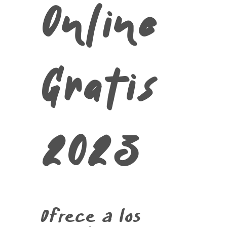
Online
Gratis
2023
Ofrece a los