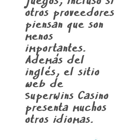
juegos, incluso si
otros proveedores
piensan que son
menos
importantes.
Además del
inglés, el sitio
web de
SuperWins Casino
presenta muchos
otros idiomas.