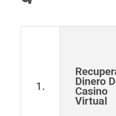
Recuper
Dinero D
1.
Casino
Virtual