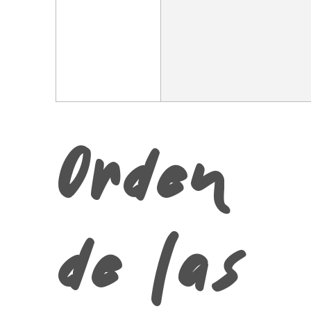
Orden
de las