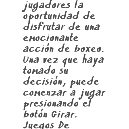
jugadores la
oportunidad de
disfrutar de una
emocionante
acción de boxeo.
Una vez que haya
tomado su
decisión, puede
comenzar a jugar
presionando el
botón Girar.
Juegos De