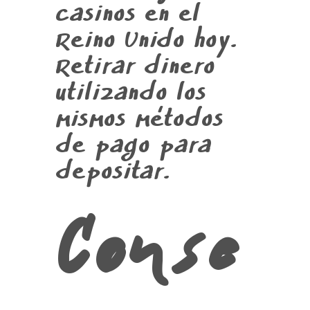
casinos en el
Reino Unido hoy.
Retirar dinero
utilizando los
mismos métodos
de pago para
depositar.
Conse