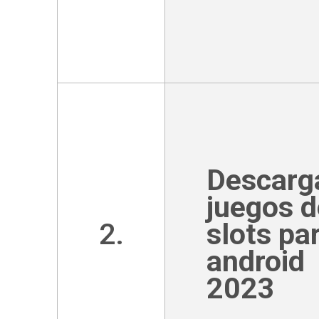
Descarg
juegos d
2.
slots pa
android
2023