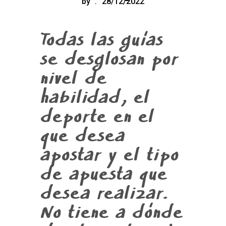
by
28/12/2022
Todas las guías
se desglosan por
nivel de
habilidad, el
deporte en el
que desea
apostar y el tipo
de apuesta que
desea realizar.
No tiene a dónde