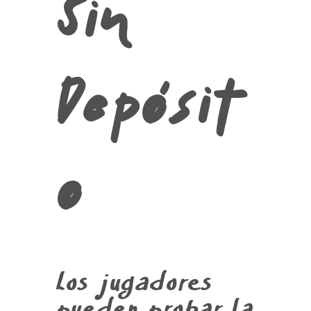
Sin
Depósit
o
Los jugadores
pueden probar la