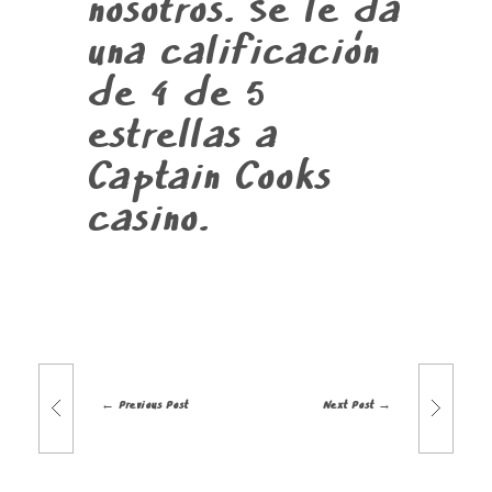
nosotros. Se le da
una calificación
de 4 de 5
estrellas a
Captain Cooks
casino.
Previous Post
Next Post