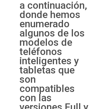
a continuación,
donde hemos
enumerado
algunos de los
modelos de
teléfonos
inteligentes y
tabletas que
son
compatibles
con las
versiones Full y