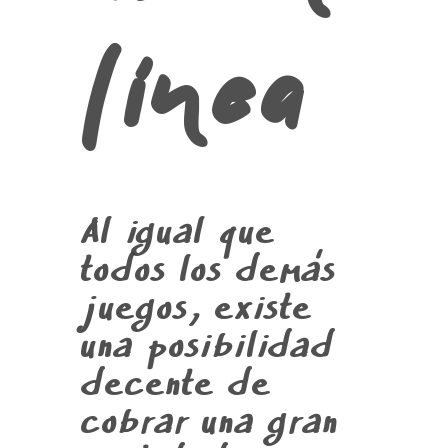
línea
Al igual que
todos los demás
juegos, existe
una posibilidad
decente de
cobrar una gran