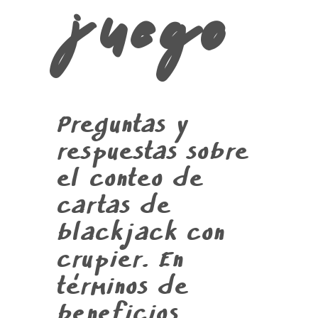
juego
Preguntas y
respuestas sobre
el conteo de
cartas de
blackjack con
crupier. En
términos de
beneficios