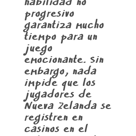
habilidad no
progresivo
garantiza mucho
tiempo para un
juego
emocionante. Sin
embargo, nada
impide que los
jugadores de
Nueva Zelanda se
registren en
casinos en el