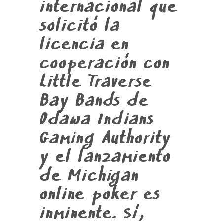
internacional que
solicitó la
licencia en
cooperación con
Little Traverse
Bay Bands de
Odawa Indians
Gaming Authority
y el lanzamiento
de Michigan
online poker es
inminente. Sí,