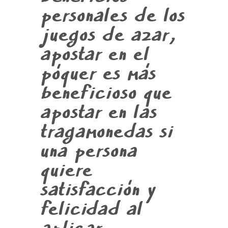
personales de los
juegos de azar,
apostar en el
póquer es más
beneficioso que
apostar en las
tragamonedas si
una persona
quiere
satisfacción y
felicidad al