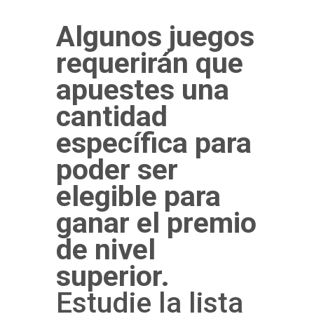
Algunos juegos
requerirán que
apuestes una
cantidad
específica para
poder ser
elegible para
ganar el premio
de nivel
superior.
Estudie la lista