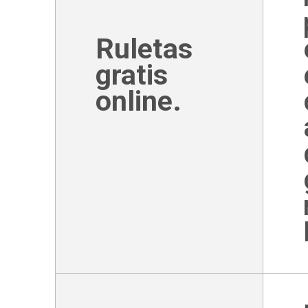
Ruletas
gratis
online.