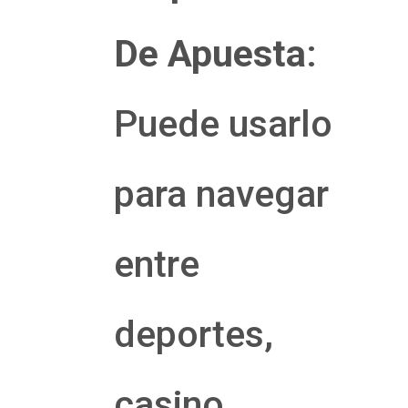
De Apuesta
:
Puede usarlo
para navegar
entre
deportes,
casino,