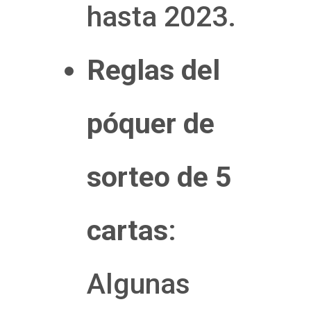
hasta 2023.
Reglas del
póquer de
sorteo de 5
cartas
:
Algunas