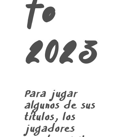
to
2023
Para jugar
algunos de sus
títulos, los
jugadores