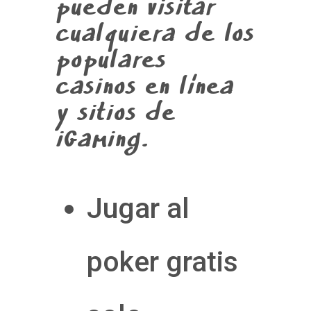
pueden visitar
cualquiera de los
populares
casinos en línea
y sitios de
iGaming.
Jugar al
poker gratis