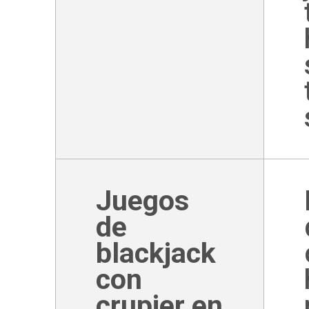
Juegos
de
blackjack
con
crupier en