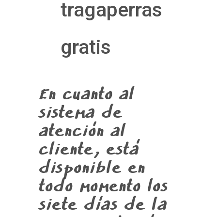
tragaperras
gratis
En cuanto al
sistema de
atención al
cliente, está
disponible en
todo momento los
siete días de la