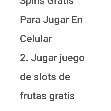
Spins Gratis
Para Jugar En
Celular
Jugar juego
de slots de
frutas gratis