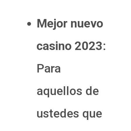
Mejor nuevo
casino 2023
:
Para
aquellos de
ustedes que