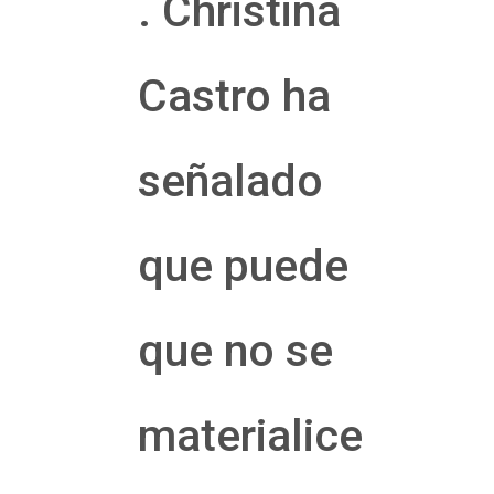
. Christina
Castro ha
señalado
que puede
que no se
materialice