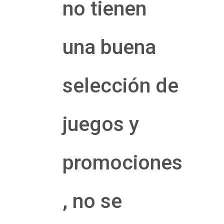
no tienen
una buena
selección de
juegos y
promociones
, no se