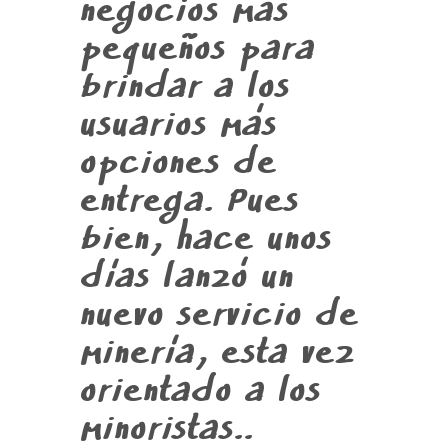
negocios más
pequeños para
brindar a los
usuarios más
opciones de
entrega. Pues
bien, hace unos
días lanzó un
nuevo servicio de
minería, esta vez
orientado a los
minoristas..