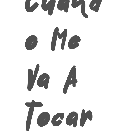
Cuand
o Me
Va A
Tocar