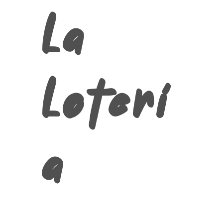
La
Loterí
a