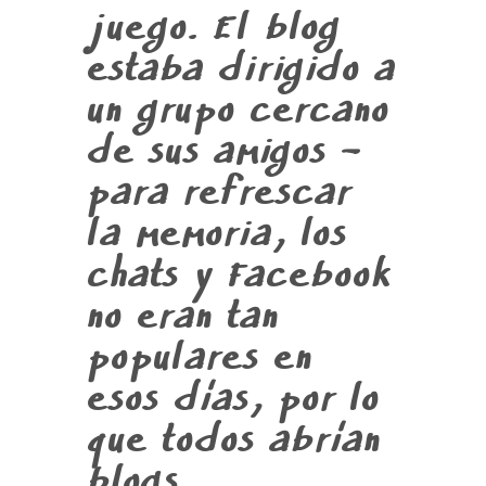
juego. El blog
estaba dirigido a
un grupo cercano
de sus amigos –
para refrescar
la memoria, los
chats y Facebook
no eran tan
populares en
esos días, por lo
que todos abrían
blogs.