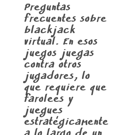
Preguntas
frecuentes sobre
blackjack
virtual. En esos
juegos juegas
contra otros
jugadores, lo
que requiere que
farolees y
juegues
estratégicamente
a lo largo de un