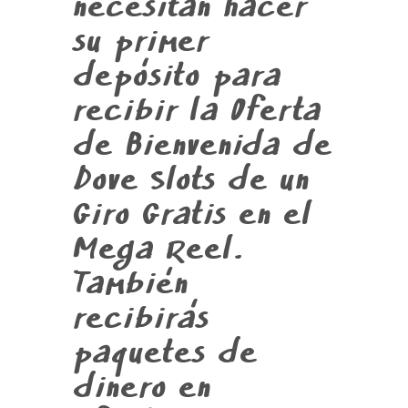
necesitan hacer
su primer
depósito para
recibir la Oferta
de Bienvenida de
Dove Slots de un
Giro Gratis en el
Mega Reel.
También
recibirás
paquetes de
dinero en