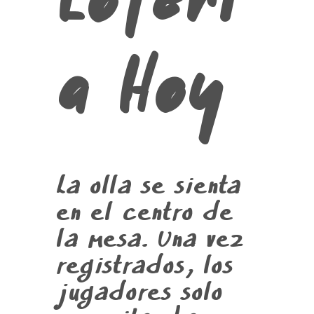
Loterí
a Hoy
La olla se sienta
en el centro de
la mesa. Una vez
registrados, los
jugadores solo