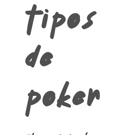
tipos
de
poker