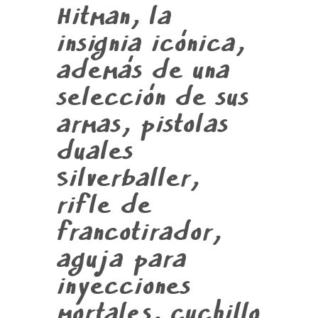
Hitman, la
insignia icónica,
además de una
selección de sus
armas, pistolas
duales
Silverballer,
rifle de
francotirador,
aguja para
inyecciones
mortales, cuchillo