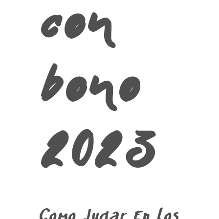
con
bono
2023
Como Jugar En Los