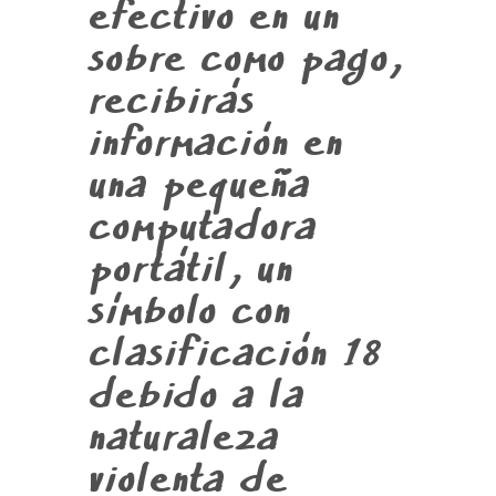
efectivo en un
sobre como pago,
recibirás
información en
una pequeña
computadora
portátil, un
símbolo con
clasificación 18
debido a la
naturaleza
violenta de