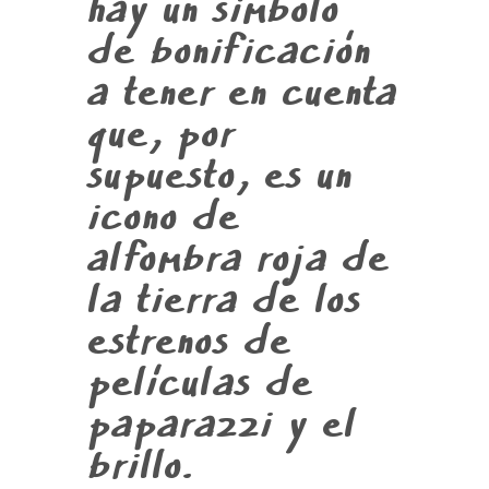
hay un símbolo
de bonificación
a tener en cuenta
que, por
supuesto, es un
icono de
alfombra roja de
la tierra de los
estrenos de
películas de
paparazzi y el
brillo.