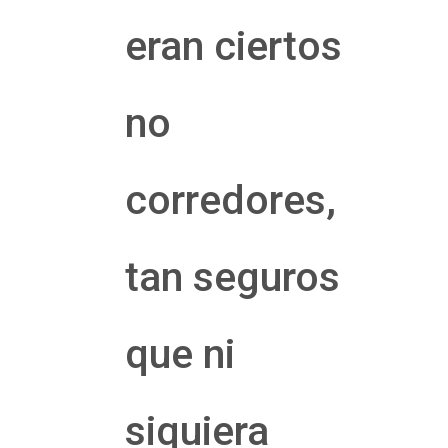
eran ciertos
no
corredores,
tan seguros
que ni
siquiera