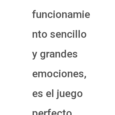
funcionamie
nto sencillo
y grandes
emociones,
es el juego
perfecto