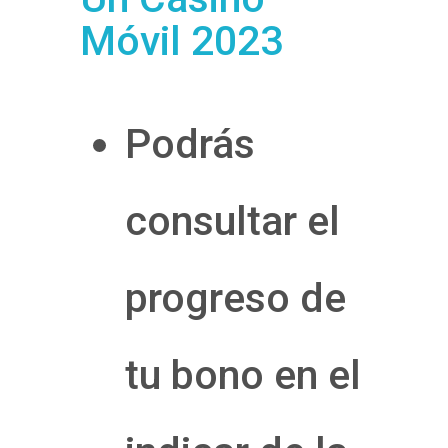
Móvil 2023
Podrás
consultar el
progreso de
tu bono en el