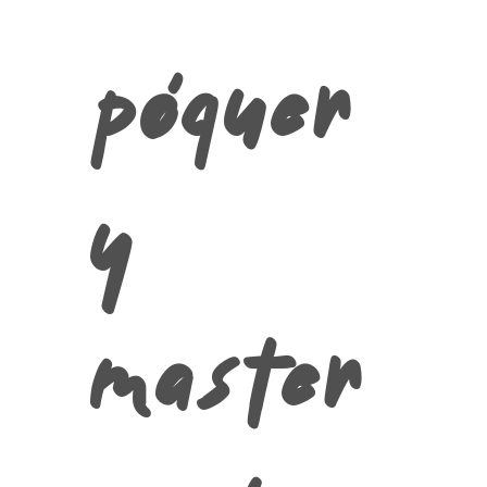
póquer
y
master