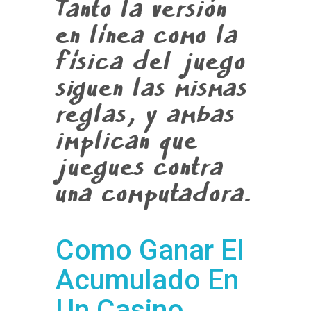
Tanto la versión
en línea como la
física del juego
siguen las mismas
reglas, y ambas
implican que
juegues contra
una computadora.
Como Ganar El
Acumulado En
Un Casino