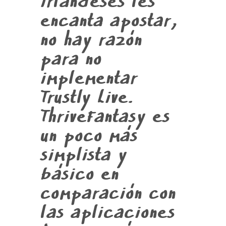
irlandeses les
encanta apostar,
no hay razón
para no
implementar
Trustly Live.
ThriveFantasy es
un poco más
simplista y
básico en
comparación con
las aplicaciones