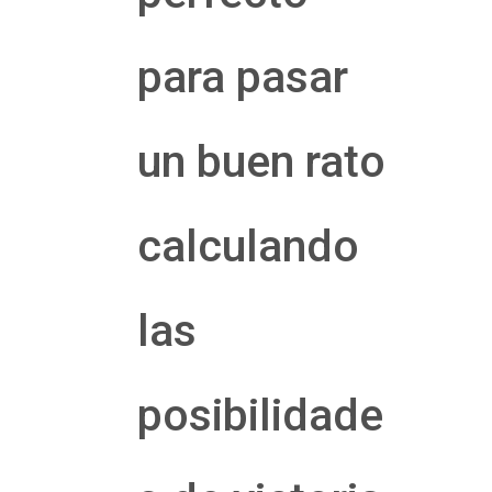
para pasar
un buen rato
calculando
las
posibilidade