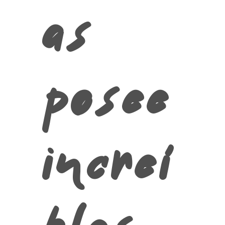
as
posee
increí