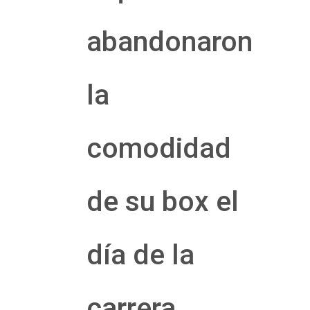
abandonaron
la
comodidad
de su box el
día de la
carrera.