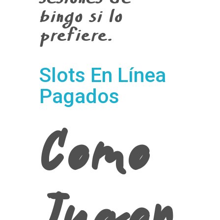
bingo si lo
prefiere.
Slots En Línea
Pagados
Como