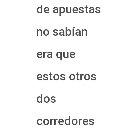
de apuestas
no sabían
era que
estos otros
dos
corredores