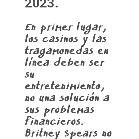
2023.
En primer lugar,
los casinos y las
tragamonedas en
línea deben ser
su
entretenimiento,
no una solución a
sus problemas
financieros.
Britney Spears no