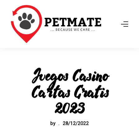
Juegos Casino
Cartas Gratis
2023
by
28/12/2022