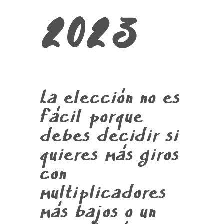
2023
La elección no es
fácil porque
debes decidir si
quieres más giros
con
multiplicadores
más bajos o un