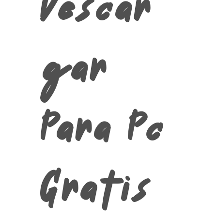
Descar
gar
Para Pc
Gratis