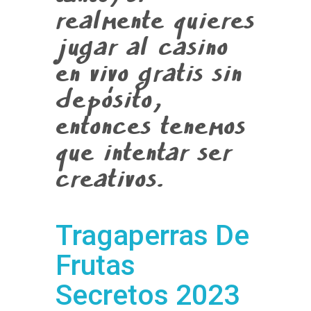
realmente quieres
jugar al casino
en vivo gratis sin
depósito,
entonces tenemos
que intentar ser
creativos.
Tragaperras De
Frutas
Secretos 2023