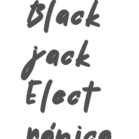
Black
jack
Elect