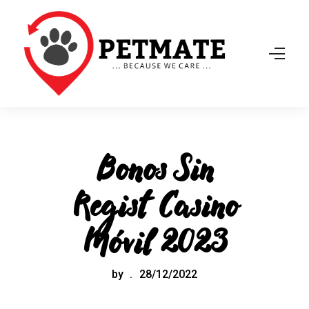
Bonos Sin
Regist Casino
Móvil 2023
by
28/12/2022