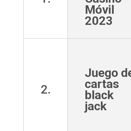
Móvil
2023
Juego d
cartas
2.
black
jack