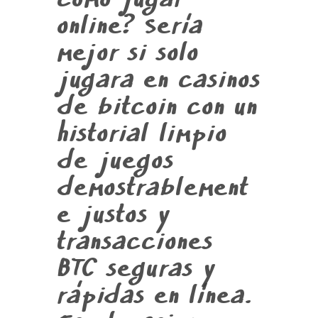
como jugar
online? Sería
mejor si solo
jugara en casinos
de bitcoin con un
historial limpio
de juegos
demostrablement
e justos y
transacciones
BTC seguras y
rápidas en línea.