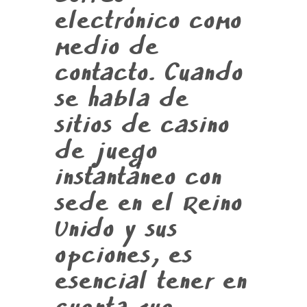
electrónico como
medio de
contacto. Cuando
se habla de
sitios de casino
de juego
instantáneo con
sede en el Reino
Unido y sus
opciones, es
esencial tener en