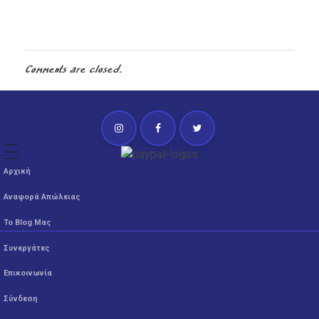
Comments are closed.
Αρχική
Αναφορά Απώλειας
Το Blog Μας
Συνεργάτες
Επικοινωνία
Σύνδεση