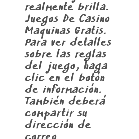
realmente brilla.
Juegos De Casino
Maquinas Gratis.
Para ver detalles
sobre las reglas
del juego, haga
clic en el botón
de información.
También deberá
compartir su
dirección de
correo