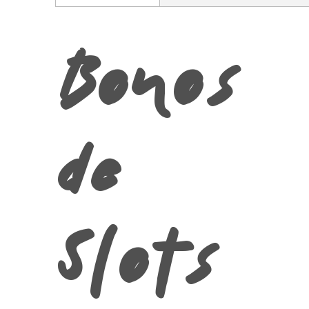
Bonos
de
Slots