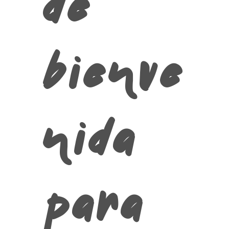
de
bienve
nida
para