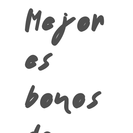
Mejor
es
bonos