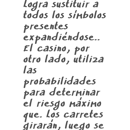
Logra sustituir a
todos los símbolos
presentes
expandiéndose..
El casino, por
otro lado, utiliza
las
probabilidades
para determinar
el riesgo máximo
que. Los carretes
girarán, luego se