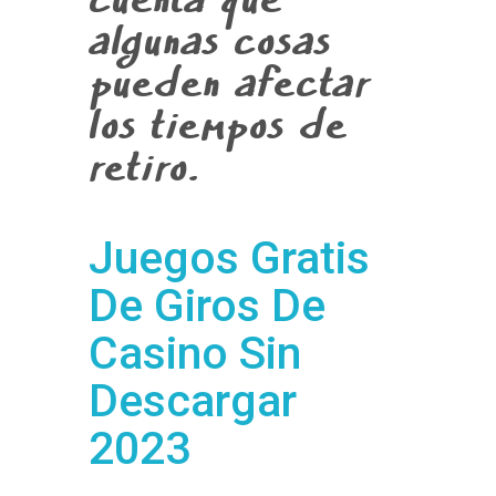
cuenta que
algunas cosas
pueden afectar
los tiempos de
retiro.
Juegos Gratis
De Giros De
Casino Sin
Descargar
2023