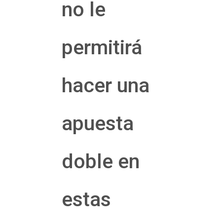
no le
permitirá
hacer una
apuesta
doble en
estas