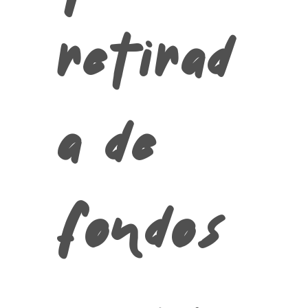
retirad
a de
fondos