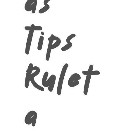
as
Tips
Rulet
a