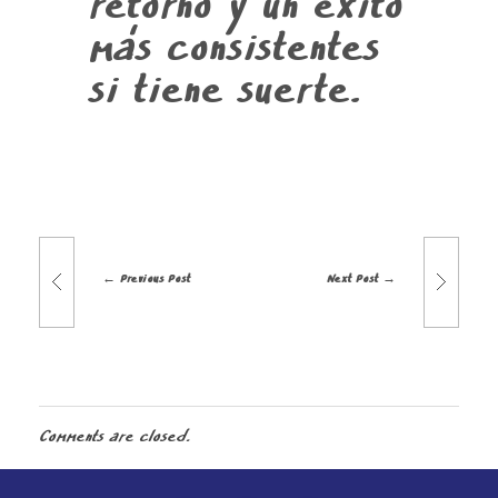
retorno y un éxito
más consistentes
si tiene suerte.
Previous Post
Next Post
Comments are closed.