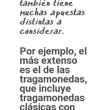
también tiene
muchas apuestas
distintas a
considerar.
Por ejemplo, el
más extenso
es el de las
tragamonedas,
que incluye
tragamonedas
clásicas con