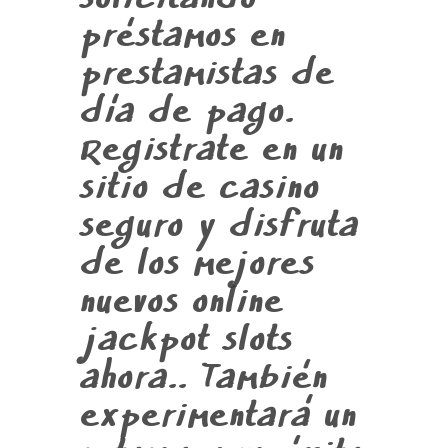
préstamos en
prestamistas de
día de pago.
Registrate en un
sitio de casino
seguro y disfruta
de los mejores
nuevos online
jackpot slots
ahora.. También
experimentará un