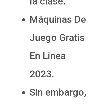
la clase.
Máquinas De
Juego Gratis
En Linea
2023.
Sin embargo,