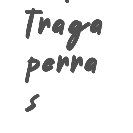
Traga
perra
s