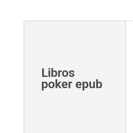
Libros
poker epub