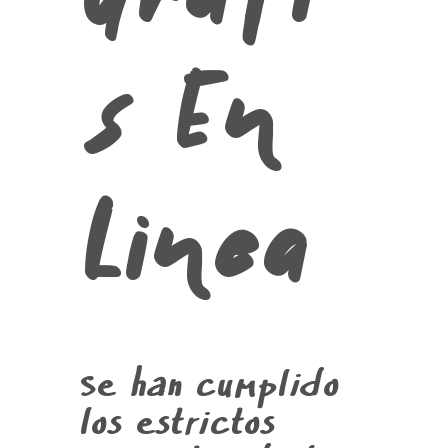
Grati
s En
Linea
Se han cumplido
los estrictos