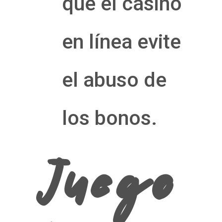
que el casino
en línea evite
el abuso de
los bonos.
Juego