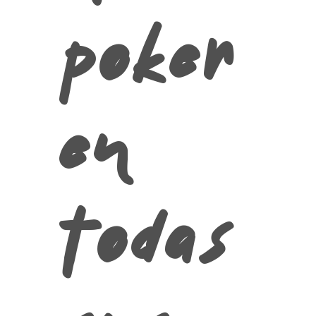
poker
en
todas