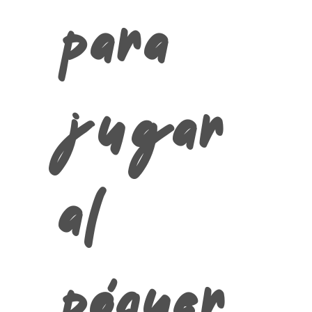
para
jugar
al
póquer