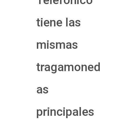
tiene las
mismas
tragamoned
as
principales