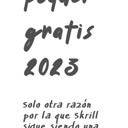
gratis
2023
Solo otra razón
por la que Skrill
sigue siendo una