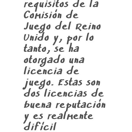
requisitos de la
Comisión de
Juego del Reino
Unido y, por lo
tanto, se ha
otorgado una
licencia de
juego. Estas son
dos licencias de
buena reputación
y es realmente
difícil