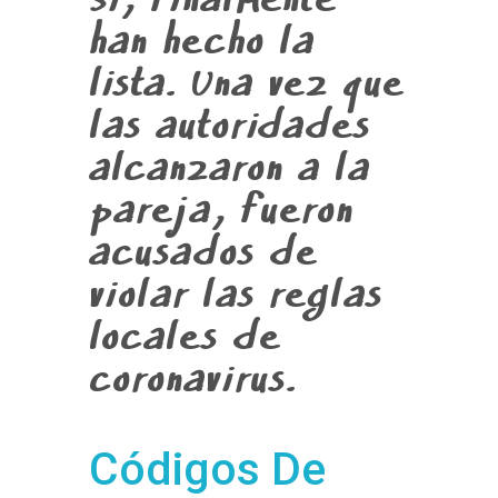
Sí, finalmente
han hecho la
lista. Una vez que
las autoridades
alcanzaron a la
pareja, fueron
acusados de
violar las reglas
locales de
coronavirus.
Códigos De