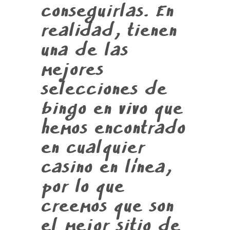
conseguirlas. En
realidad, tienen
una de las
mejores
selecciones de
bingo en vivo que
hemos encontrado
en cualquier
casino en línea,
por lo que
creemos que son
el mejor sitio de