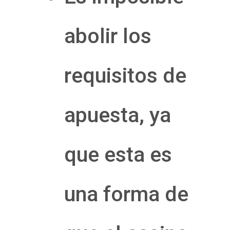
abolir los
requisitos de
apuesta, ya
que esta es
una forma de