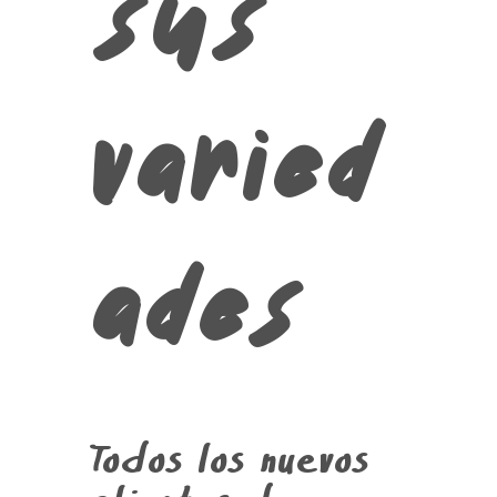
sus
varied
ades
Todos los nuevos