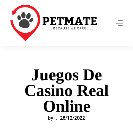
Juegos De
Casino Real
Online
by
28/12/2022