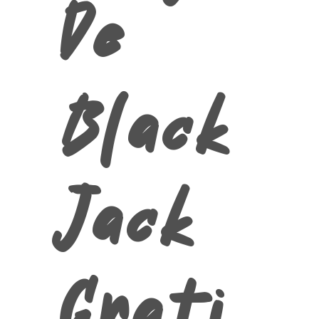
De
Black
Jack