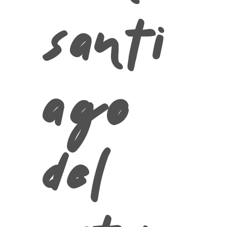
santi
ago
del