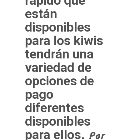
rápido que
están
disponibles
para los kiwis
tendrán una
variedad de
opciones de
pago
diferentes
disponibles
Por
para ellos.