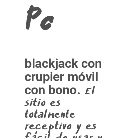
Pc
blackjack con
crupier móvil
El
con bono.
sitio es
totalmente
receptivo y es