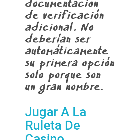
documentación
de verificación
adicional. No
deberían ser
automáticamente
su primera opción
solo porque son
un gran nombre.
Jugar A La
Ruleta De
Casino