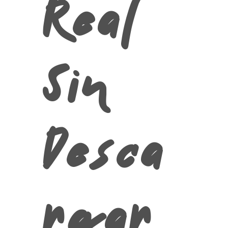
Real
Sin
Desca
rgar