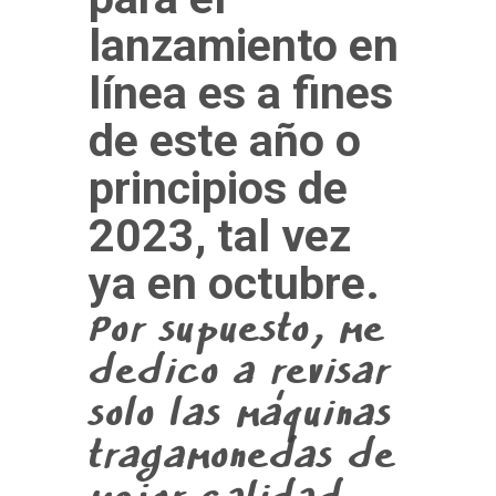
lanzamiento en
línea es a fines
de este año o
principios de
2023, tal vez
ya en octubre.
Por supuesto, me
dedico a revisar
solo las máquinas
tragamonedas de