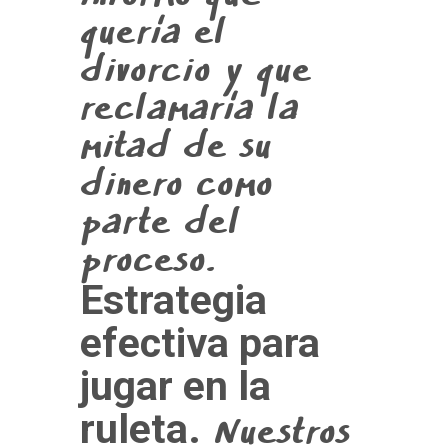
quería el
divorcio y que
reclamaría la
mitad de su
dinero como
parte del
proceso.
Estrategia
efectiva para
jugar en la
Nuestros
ruleta.