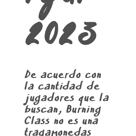
2023
De acuerdo con
la cantidad de
jugadores que la
buscan, Burning
Class no es una
tragamonedas