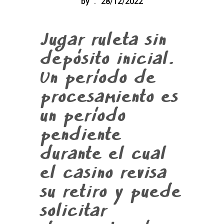
by
28/12/2022
Jugar ruleta sin
depósito inicial.
Un período de
procesamiento es
un período
pendiente
durante el cual
el casino revisa
su retiro y puede
solicitar