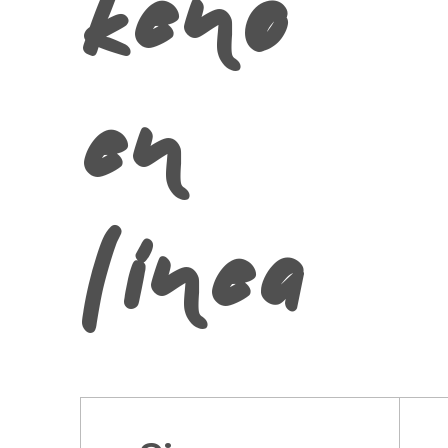
keno
en
línea