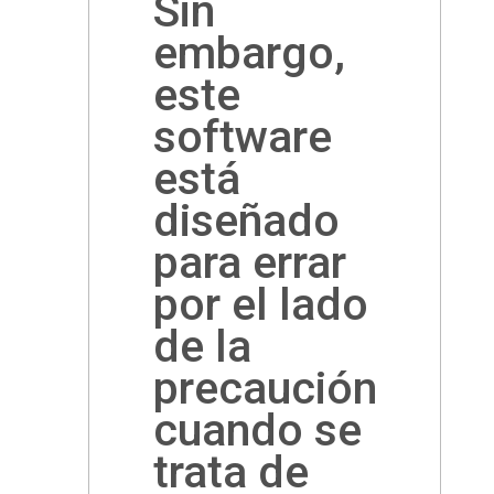
Sin
embargo,
este
software
está
diseñado
para errar
por el lado
de la
precaución
cuando se
trata de