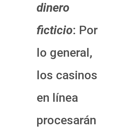
dinero
ficticio
: Por
lo general,
los casinos
en línea
procesarán