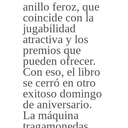
anillo feroz, que
coincide con la
jugabilidad
atractiva y los
premios que
pueden ofrecer.
Con eso, el libro
se cerró en otro
exitoso domingo
de aniversario.
La máquina
tragamonedas