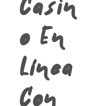
Casin
o En
Línea
Con