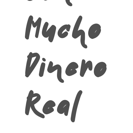
Mucho
Dinero
Real