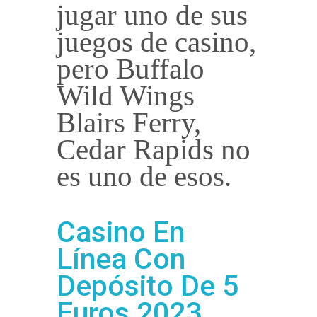
jugar uno de sus
juegos de casino,
pero Buffalo
Wild Wings
Blairs Ferry,
Cedar Rapids no
es uno de esos.
Casino En
Línea Con
Depósito De 5
Euros 2023