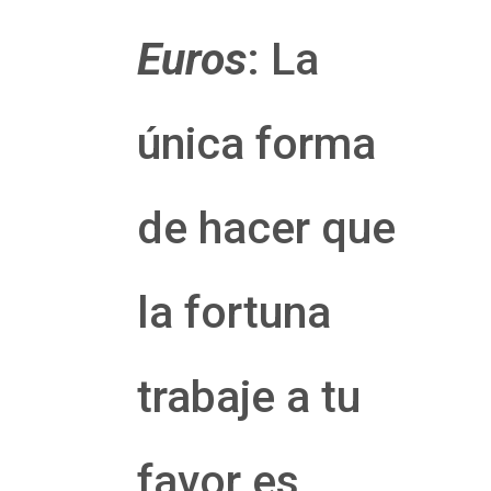
Euros
: La
única forma
de hacer que
la fortuna
trabaje a tu
favor es