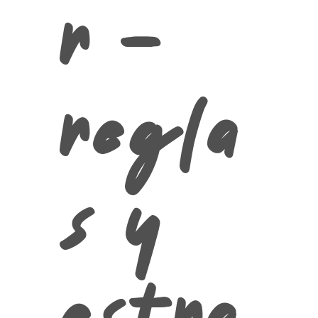
r –
regla
s y