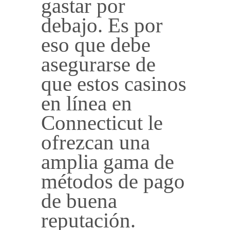
gastar por
debajo. Es por
eso que debe
asegurarse de
que estos casinos
en línea en
Connecticut le
ofrezcan una
amplia gama de
métodos de pago
de buena
reputación.