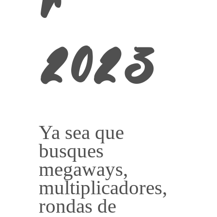
r
2023
Ya sea que
busques
megaways,
multiplicadores,
rondas de