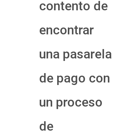
contento de
encontrar
una pasarela
de pago con
un proceso
de