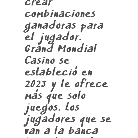
crear
combinaciones
ganadoras para
el jugador.
Grand Mondial
Casino se
estableció en
2023 y le ofrece
más que solo
juegos. Los
jugadores que se
van a la banca