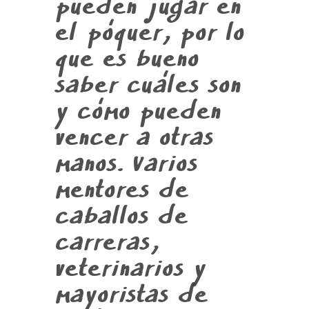
pueden jugar en
el póquer, por lo
que es bueno
saber cuáles son
y cómo pueden
vencer a otras
manos. Varios
mentores de
caballos de
carreras,
veterinarios y
mayoristas de