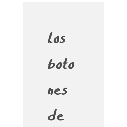
Los
boto
nes
de