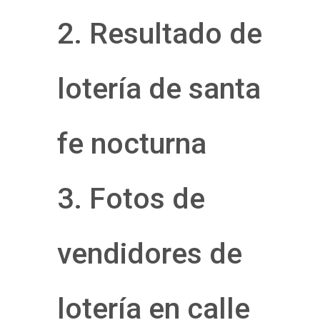
Resultado de
lotería de santa
fe nocturna
Fotos de
vendidores de
lotería en calle