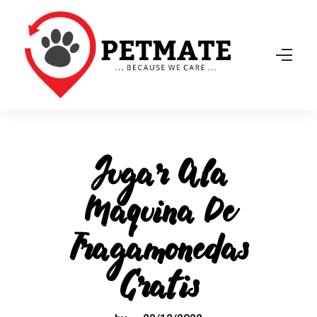
Jugar Ala
Maquina De
Tragamonedas
Gratis