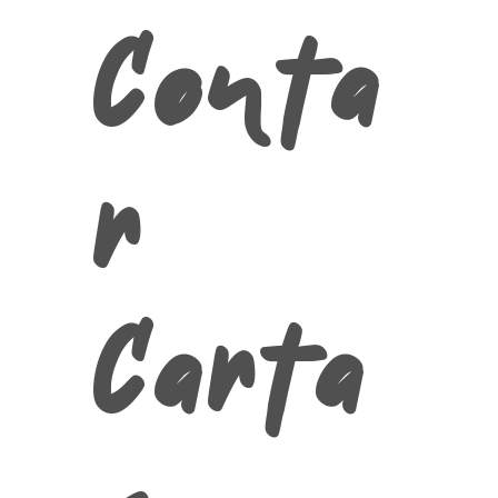
Conta
r
Carta