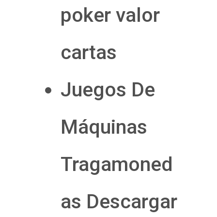
poker valor
cartas
Juegos De
Máquinas
Tragamoned
as Descargar