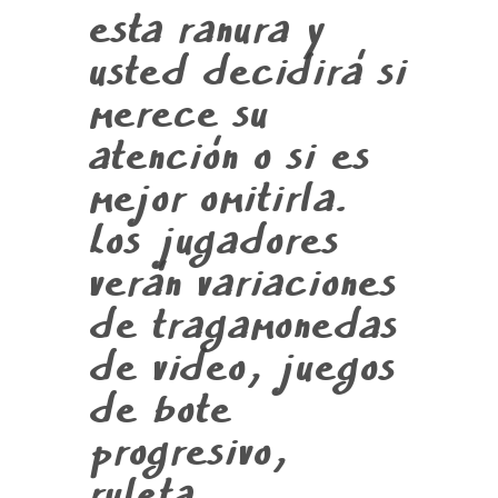
esta ranura y
usted decidirá si
merece su
atención o si es
mejor omitirla.
Los jugadores
verán variaciones
de tragamonedas
de video, juegos
de bote
progresivo,
ruleta,