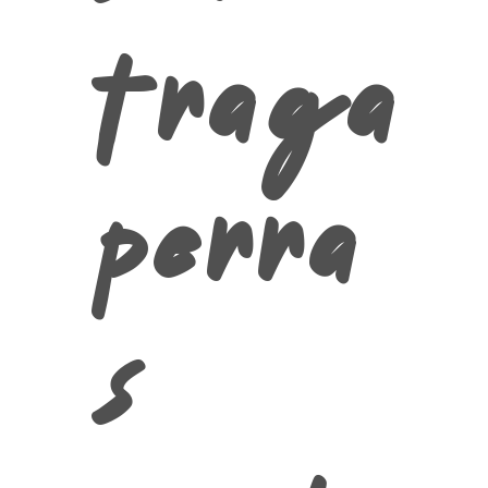
traga
perra
s