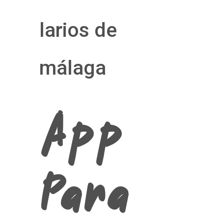
larios de
málaga
App
Para