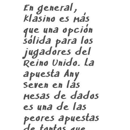
En general,
Klasino es más
que una opción
sólida para los
jugadores del
Reino Unido. La
apuesta Any
Seven en las
mesas de dados
es una de las
peores apuestas
de tontos que