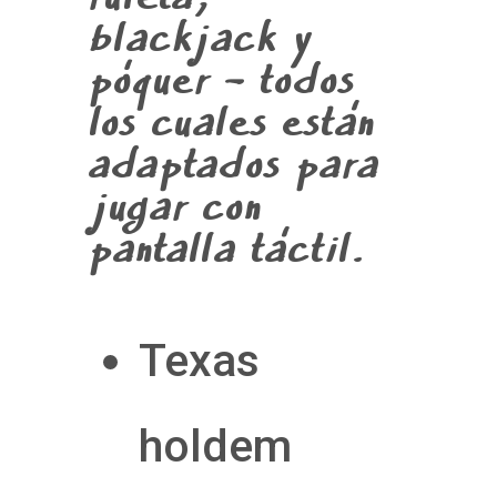
blackjack y
póquer – todos
los cuales están
adaptados para
jugar con
pantalla táctil.
Texas
holdem