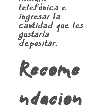
telefónica e
ingresar la
cantidad que les
gustaría
depositar.
Recome
ndacion