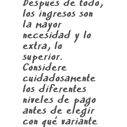
Después de todo,
los ingresos son
la mayor
necesidad y lo
extra, lo
superior.
Considere
cuidadosamente
los diferentes
niveles de pago
antes de elegir
con qué variante