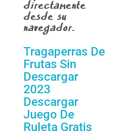
directamente
desde su
navegador.
Tragaperras De
Frutas Sin
Descargar
2023
Descargar
Juego De
Ruleta Gratis