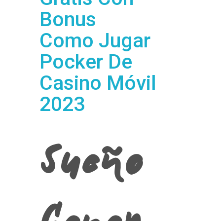
Bonus
Como Jugar
Pocker De
Casino Móvil
2023
Sueño