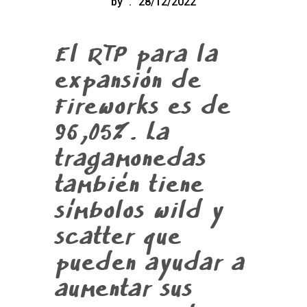
by
28/12/2022
El RTP para la
expansión de
Fireworks es de
96,05%. La
tragamonedas
también tiene
símbolos wild y
scatter que
pueden ayudar a
aumentar sus