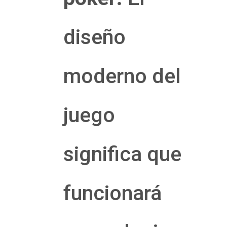
diseño
moderno del
juego
significa que
funcionará