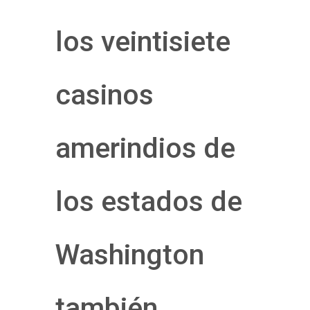
los veintisiete
casinos
amerindios de
los estados de
Washington
también