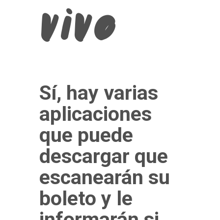
vivo
Sí, hay varias
aplicaciones
que puede
descargar que
escanearán su
boleto y le
informarán si