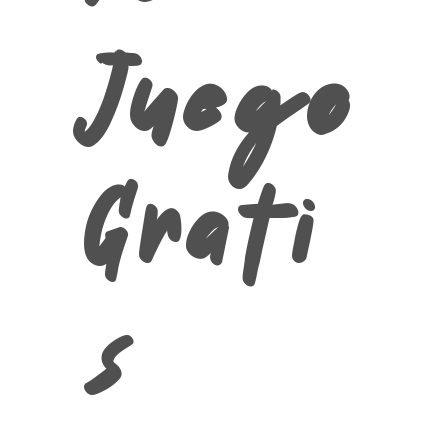
Juego
Grati
s