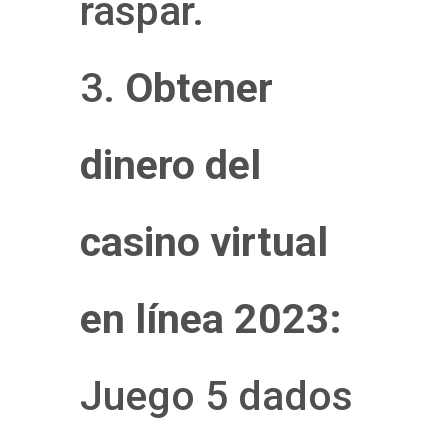
raspar.
Obtener
dinero del
casino virtual
en línea 2023:
Juego 5 dados