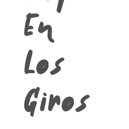
En
Los
Giros