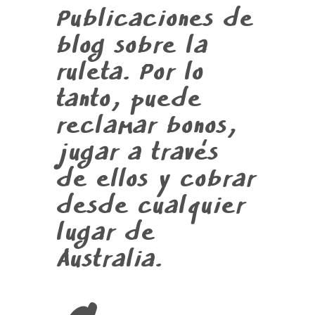
Publicaciones de
blog sobre la
ruleta. Por lo
tanto, puede
reclamar bonos,
jugar a través
de ellos y cobrar
desde cualquier
lugar de
Australia.