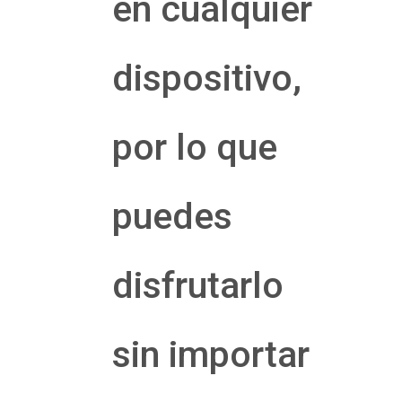
en cualquier
dispositivo,
por lo que
puedes
disfrutarlo
sin importar