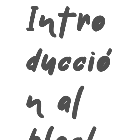
Intro
ducció
n al