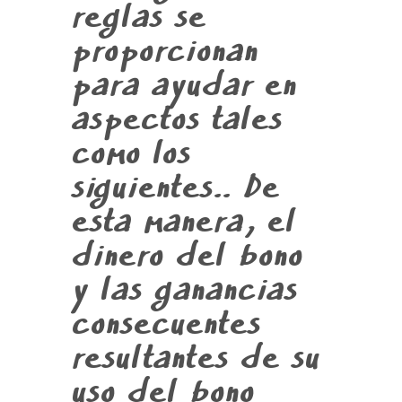
reglas se
proporcionan
para ayudar en
aspectos tales
como los
siguientes.. De
esta manera, el
dinero del bono
y las ganancias
consecuentes
resultantes de su
uso del bono