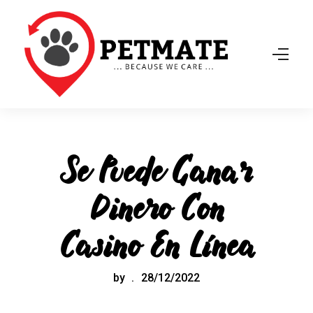
Se Puede Ganar
Dinero Con
Casino En Línea
by
28/12/2022