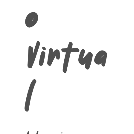
o
Virtua
l