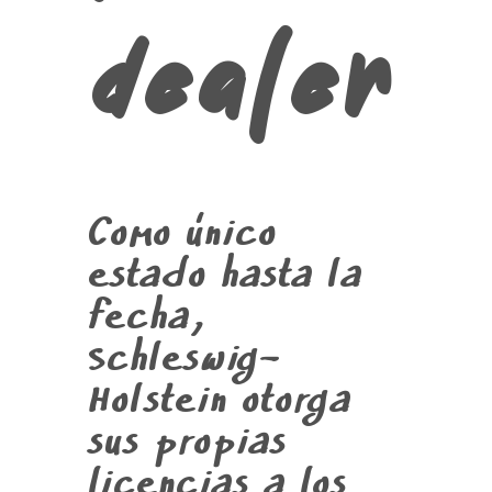
dealer
Como único
estado hasta la
fecha,
Schleswig-
Holstein otorga
sus propias
licencias a los