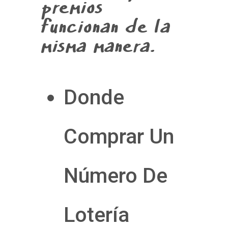
premios
funcionan de la
misma manera.
Donde
Comprar Un
Número De
Lotería