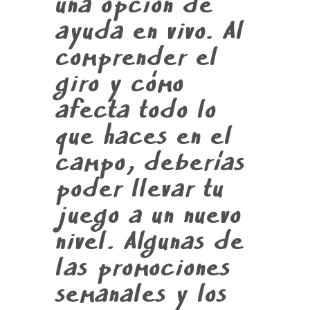
una opción de
ayuda en vivo. Al
comprender el
giro y cómo
afecta todo lo
que haces en el
campo, deberías
poder llevar tu
juego a un nuevo
nivel. Algunas de
las promociones
semanales y los