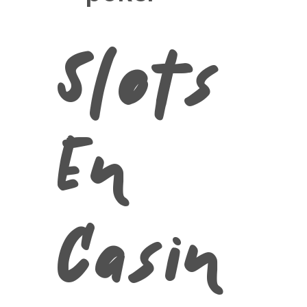
Slots
En
Casin