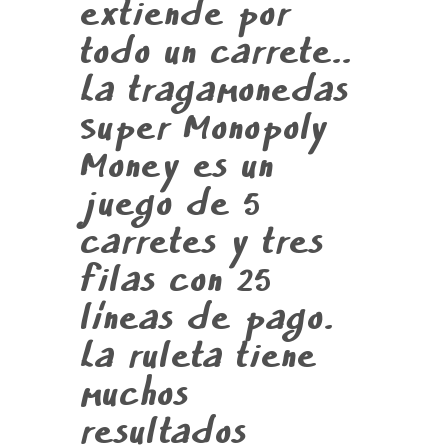
extiende por
todo un carrete..
La tragamonedas
Super Monopoly
Money es un
juego de 5
carretes y tres
filas con 25
líneas de pago.
La ruleta tiene
muchos
resultados