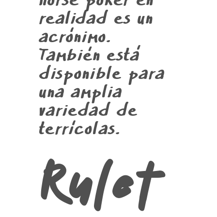
horse poker en
realidad es un
acrónimo.
También está
disponible para
una amplia
variedad de
terrícolas.
Rulet