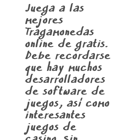
Juega a las
mejores
Tragamonedas
online de gratis.
Debe recordarse
que hay muchos
desarrolladores
de software de
juegos, así como
interesantes
juegos de
casino. Sin