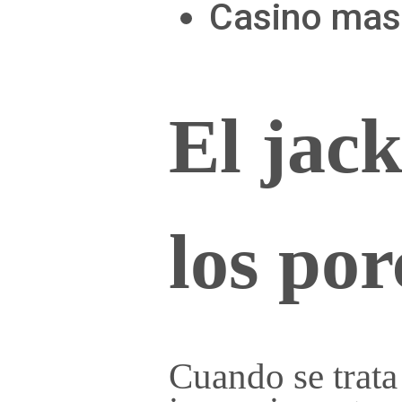
Casino mas
El jac
los por
Cuando se trat