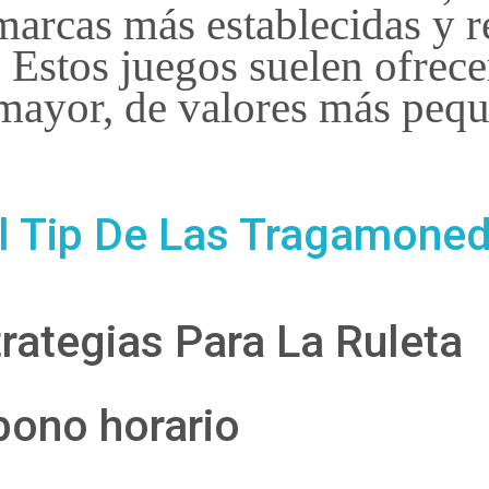
marcas más establecidas y 
 Estos juegos suelen ofrec
 mayor, de valores más peq
l Tip De Las Tragamone
rategias Para La Ruleta
bono horario