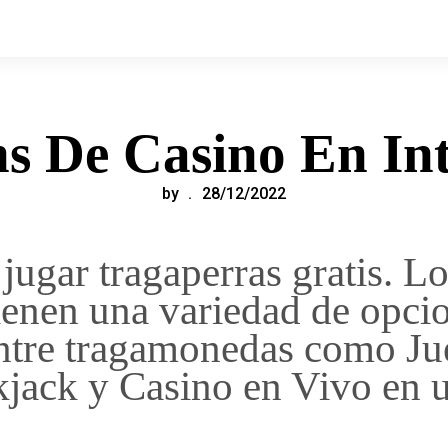
s De Casino En In
by
28/12/2022
 jugar tragaperras gratis. L
ienen una variedad de opci
entre tragamonedas como Ju
kjack y Casino en Vivo en 