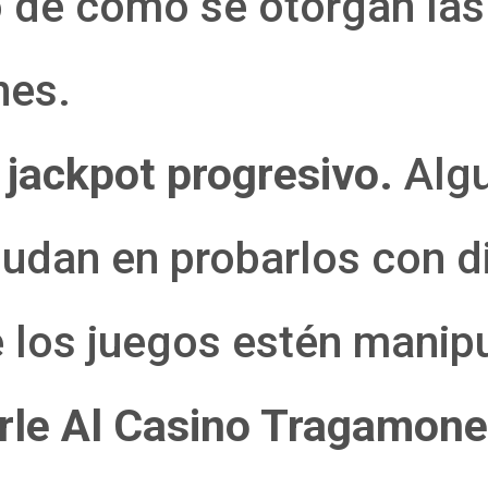
 de cómo se otorgan las
nes.
 jackpot progresivo.
Alg
udan en probarlos con di
 los juegos estén manip
le Al Casino Tragamon