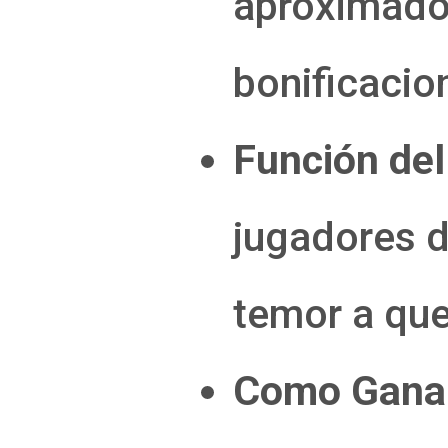
aproximado
bonificacio
Función del
jugadores d
temor a que
Como Ganar