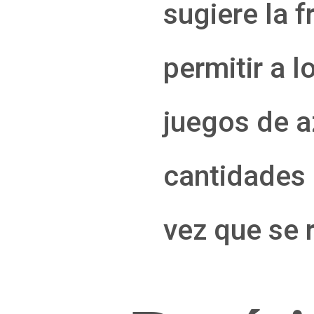
sugiere la f
permitir a l
juegos de a
cantidades
vez que se 