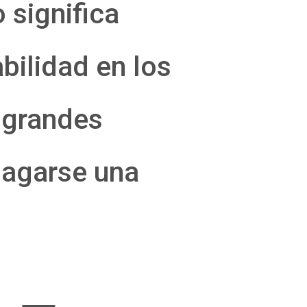
 significa
bilidad en los
r grandes
pagarse una