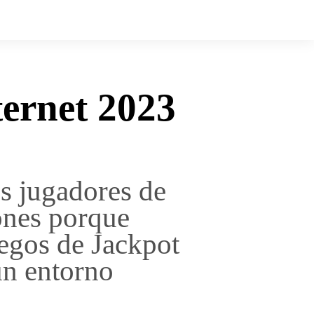
ternet 2023
os jugadores de
ones porque
egos de Jackpot
un entorno