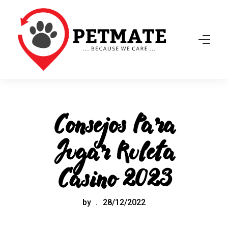
Consejos Para
Jugar Ruleta
Casino 2023
by
28/12/2022