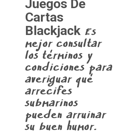
Juegos De
Cartas
Es
Blackjack
mejor consultar
los términos y
condiciones para
averiguar qué
arrecifes
submarinos
pueden arruinar
su buen humor.