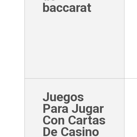
baccarat
Juegos
Para Jugar
Con Cartas
De Casino