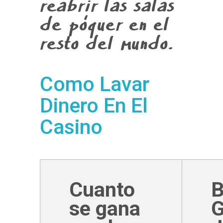
reabrir las salas
de póquer en el
resto del mundo.
Como Lavar
Dinero En El
Casino
Cuanto
B
se gana
G