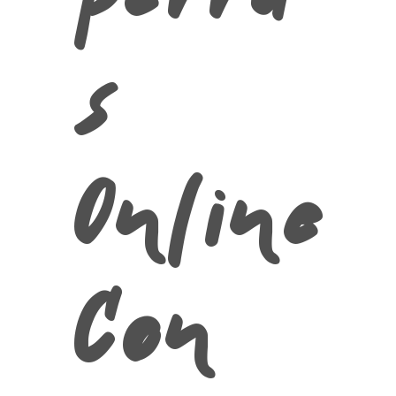
perra
s
Online
Con