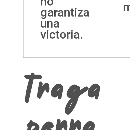
no
m
garantiza
una
victoria.
Traga