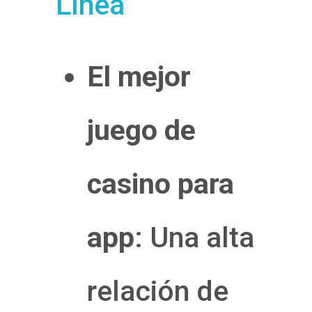
Línea
El mejor
juego de
casino para
app
: Una alta
relación de