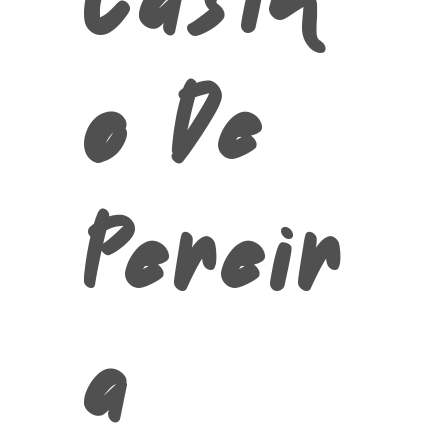
Casin
o De
Pereir
a