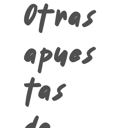
Otras
apues
tas