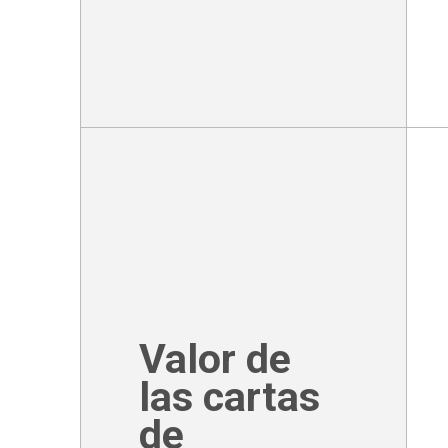
Valor de
las cartas
de