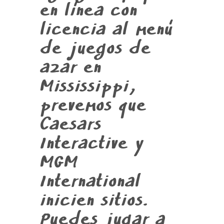
en línea con
licencia al menú
de juegos de
azar en
Mississippi,
prevemos que
Caesars
Interactive y
MGM
International
inicien sitios.
Puedes jugar a