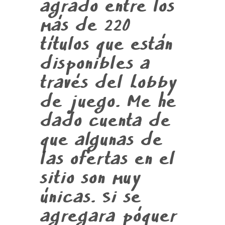
agrado entre los
más de 220
títulos que están
disponibles a
través del Lobby
de juego. Me he
dado cuenta de
que algunas de
las ofertas en el
sitio son muy
únicas. Si se
agregara póquer