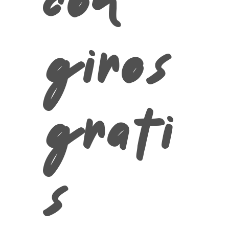
con
giros
grati
s