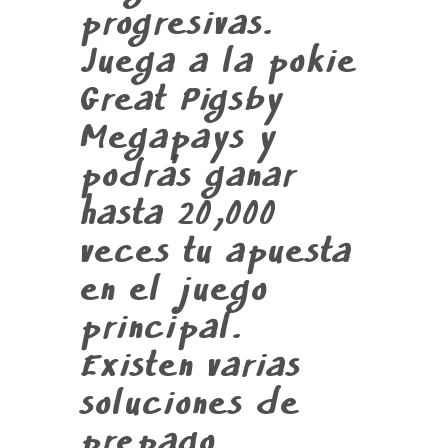
progresivas.
Juega a la pokie
Great Pigsby
Megapays y
podrás ganar
hasta 20,000
veces tu apuesta
en el juego
principal.
Existen varias
soluciones de
prepago