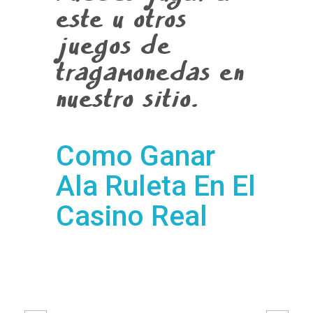
este u otros
juegos de
tragamonedas en
nuestro sitio.
Como Ganar
Ala Ruleta En El
Casino Real