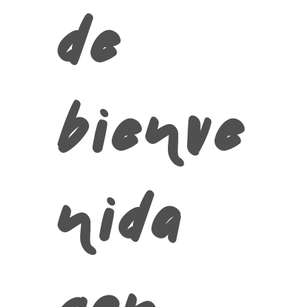
de
bienve
nida