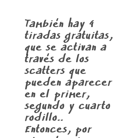
También hay 4
tiradas gratuitas,
que se activan a
través de los
scatters que
pueden aparecer
en el primer,
segundo y cuarto
rodillo..
Entonces, por