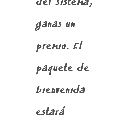
del sistema,
ganas un
premio. El
paquete de
bienvenida
estará