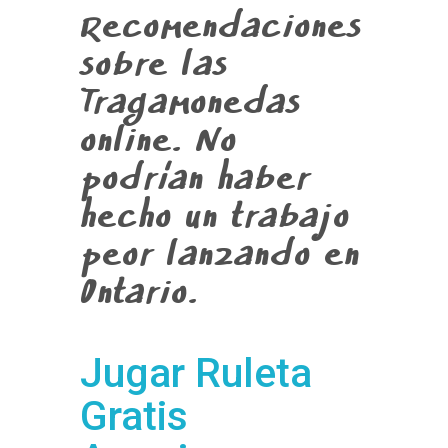
Recomendaciones
sobre las
Tragamonedas
online. No
podrían haber
hecho un trabajo
peor lanzando en
Ontario.
Jugar Ruleta
Gratis