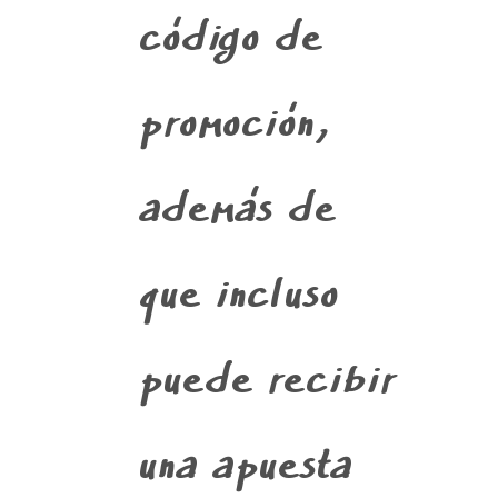
código de
promoción,
además de
que incluso
puede recibir
una apuesta