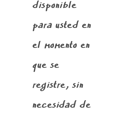
disponible
para usted en
el momento en
que se
registre, sin
necesidad de