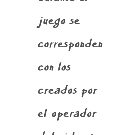
juego se
corresponden
con los
creados por
el operador