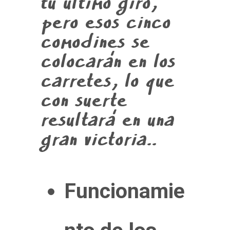
tu último giro,
pero esos cinco
comodines se
colocarán en los
carretes, lo que
con suerte
resultará en una
gran victoria..
Funcionamie