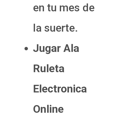
en tu mes de
la suerte.
Jugar Ala
Ruleta
Electronica
Online