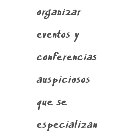
organizar
eventos y
conferencias
auspiciosos
que se
especializan