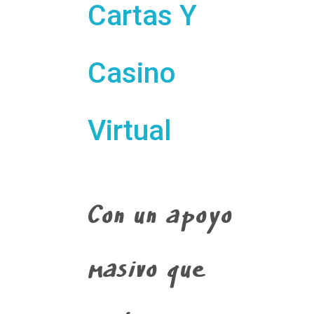
Cartas Y
Casino
Virtual
Con un apoyo
masivo que