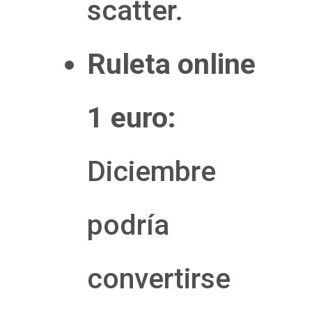
scatter.
Ruleta online
1 euro:
Diciembre
podría
convertirse