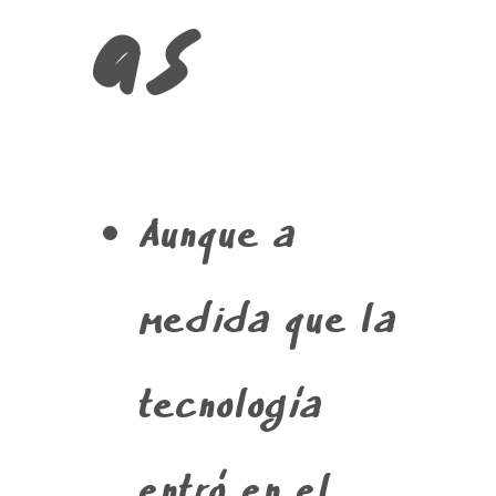
as
Aunque a
medida que la
tecnología
entró en el