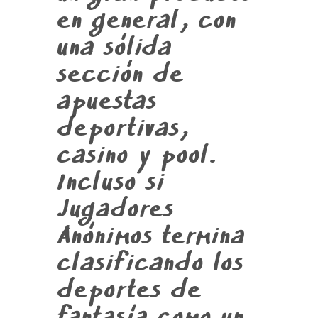
en general, con
una sólida
sección de
apuestas
deportivas,
casino y pool.
Incluso si
Jugadores
Anónimos termina
clasificando los
deportes de