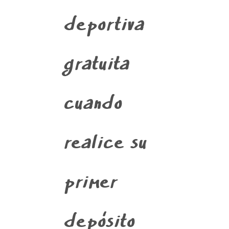
deportiva
gratuita
cuando
realice su
primer
depósito