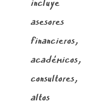
incluye
asesores
financieros,
académicos,
consultores,
altos