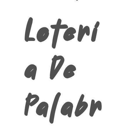
Loterí
a De
Palabr