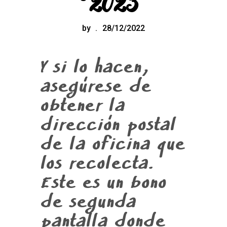
2023
by
28/12/2022
Y si lo hacen,
asegúrese de
obtener la
dirección postal
de la oficina que
los recolecta.
Este es un bono
de segunda
pantalla donde