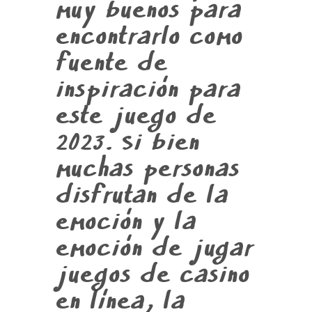
muy buenos para
encontrarlo como
fuente de
inspiración para
este juego de
2023. Si bien
muchas personas
disfrutan de la
emoción y la
emoción de jugar
juegos de casino
en línea, la