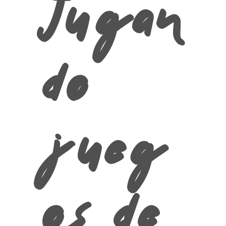
Jugan
do
jueg
os de