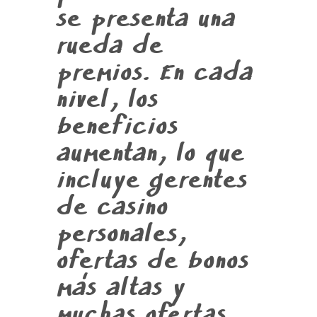
se presenta una
rueda de
premios. En cada
nivel, los
beneficios
aumentan, lo que
incluye gerentes
de casino
personales,
ofertas de bonos
más altas y
muchas ofertas