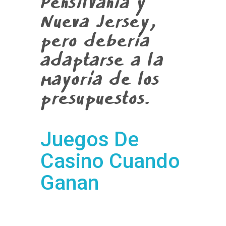
Pensilvania y
Nueva Jersey,
pero debería
adaptarse a la
mayoría de los
presupuestos.
Juegos De
Casino Cuando
Ganan