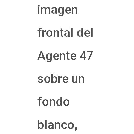
imagen
frontal del
Agente 47
sobre un
fondo
blanco,