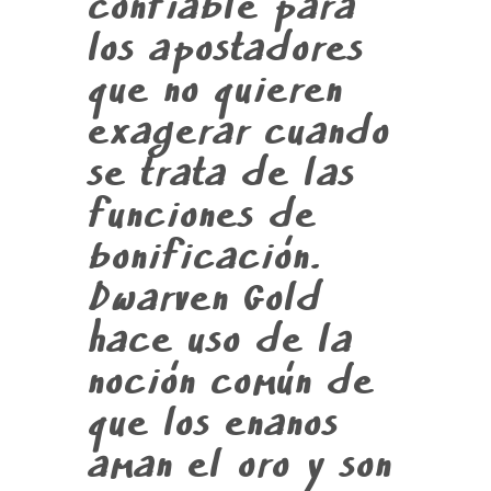
confiable para
los apostadores
que no quieren
exagerar cuando
se trata de las
funciones de
bonificación.
Dwarven Gold
hace uso de la
noción común de
que los enanos
aman el oro y son