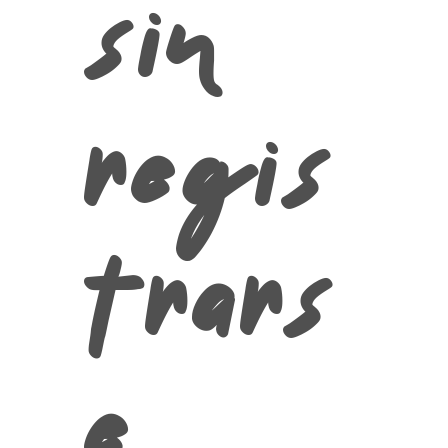
sin
regis
trars
e