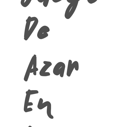
De
Azar
En