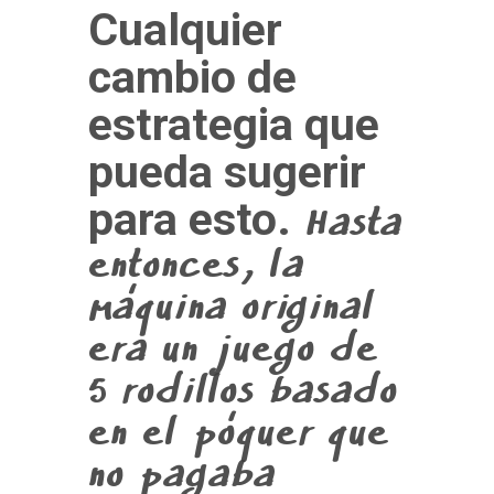
Cualquier
cambio de
estrategia que
pueda sugerir
Hasta
para esto.
entonces, la
máquina original
era un juego de
5 rodillos basado
en el póquer que
no pagaba