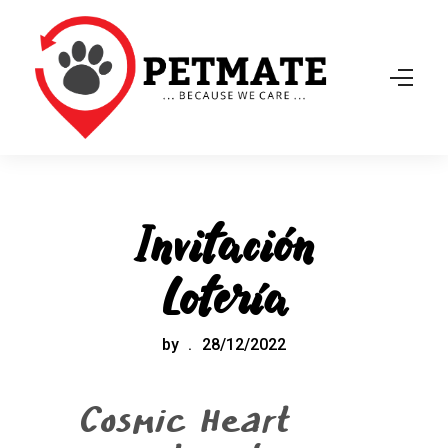
Invitación
Lotería
by
28/12/2022
Cosmic Heart