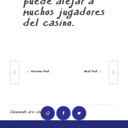
puede alejar a
muchos jugadores
del casino.
Previous Post
Next Post
Comments are closed.