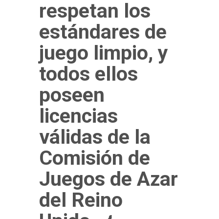
respetan los
estándares de
juego limpio, y
todos ellos
poseen
licencias
válidas de la
Comisión de
Juegos de Azar
del Reino