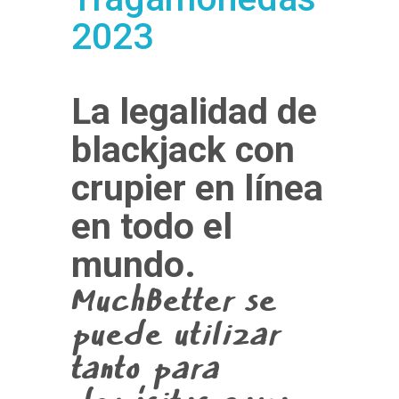
2023
La legalidad de
blackjack con
crupier en línea
en todo el
mundo.
MuchBetter se
puede utilizar
tanto para