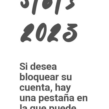
Slots
2023
Si desea
bloquear su
cuenta, hay
una pestaña en
la que puede