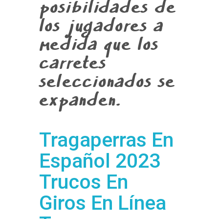
posibilidades de
los jugadores a
medida que los
carretes
seleccionados se
expanden.
Tragaperras En
Español 2023
Trucos En
Giros En Línea