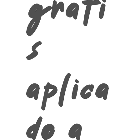
grati
s
aplica
do a