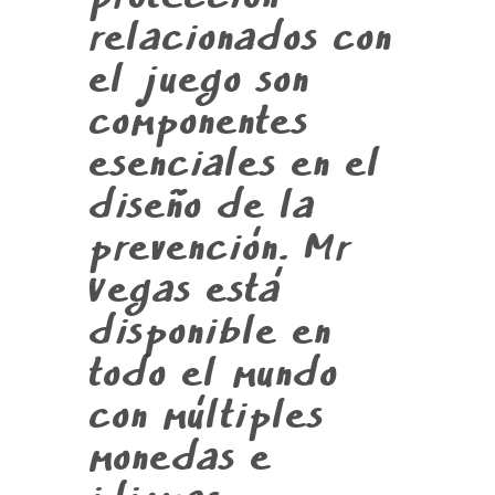
relacionados con
el juego son
componentes
esenciales en el
diseño de la
prevención. Mr
Vegas está
disponible en
todo el mundo
con múltiples
monedas e