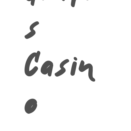
s
Casin
o