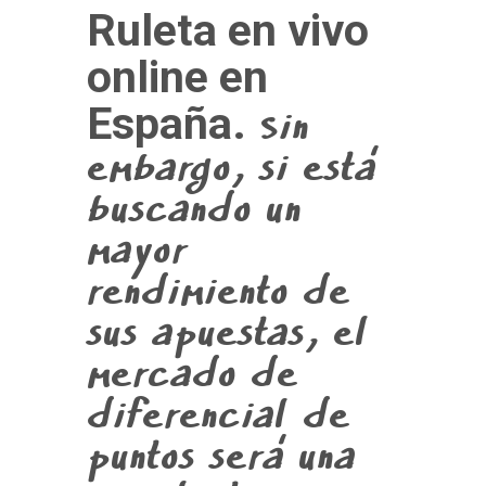
Ruleta en vivo
online en
Sin
España.
embargo, si está
buscando un
mayor
rendimiento de
sus apuestas, el
mercado de
diferencial de
puntos será una