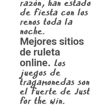
razón, han estado
de fiesta con los
renos toda la
noche.
Mejores sitios
de ruleta
Los
online.
juegos de
tragamonedas son
el fuerte de Just
for the Win.