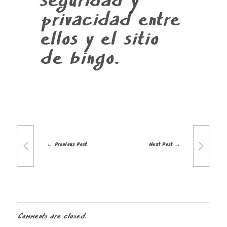
seguridad y
privacidad entre
ellos y el sitio
de bingo.
Previous Post
Next Post
Comments are closed.