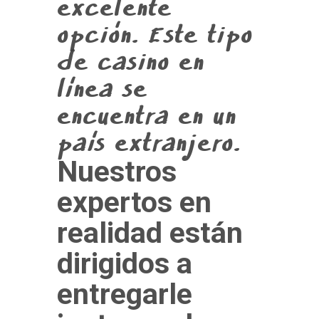
excelente
opción. Este tipo
de casino en
línea se
encuentra en un
país extranjero.
Nuestros
expertos en
realidad están
dirigidos a
entregarle