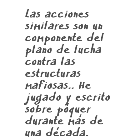
Las acciones
similares son un
componente del
plano de lucha
contra las
estructuras
mafiosas.. He
jugado y escrito
sobre póquer
durante más de
una década.