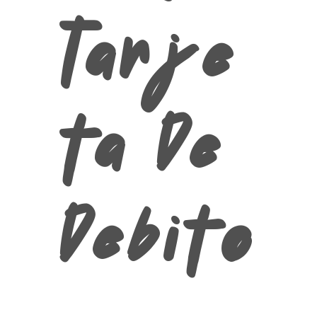
Tarje
ta De
Debito