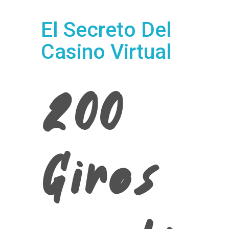
El Secreto Del
Casino Virtual
200
Giros