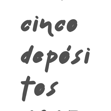
cinco
depósi
tos