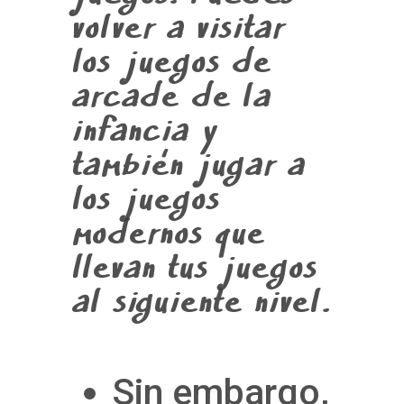
volver a visitar
los juegos de
arcade de la
infancia y
también jugar a
los juegos
modernos que
llevan tus juegos
al siguiente nivel.
Sin embargo,