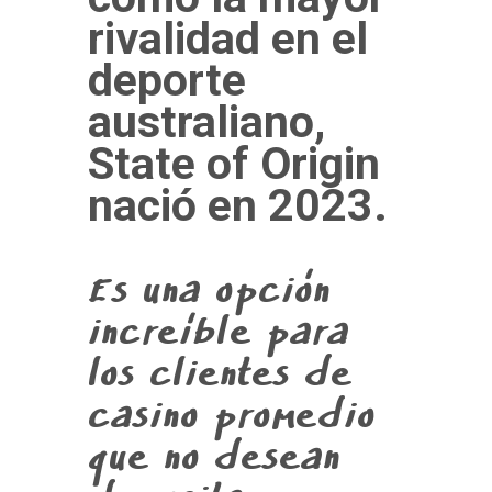
rivalidad en el
deporte
australiano,
State of Origin
nació en 2023.
Es una opción
increíble para
los clientes de
casino promedio
que no desean