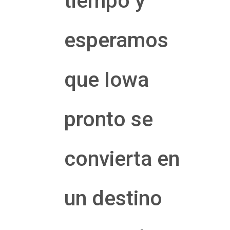
tiempo y
esperamos
que Iowa
pronto se
convierta en
un destino