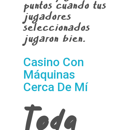
puntos cuando tus
jugadores
seleccionados
jugaron bien.
Casino Con
Máquinas
Cerca De Mí
Toda