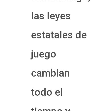
las leyes
estatales de
juego
cambian
todo el