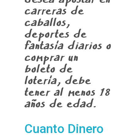
desea apostar en
carreras de
caballos,
deportes de
fantasía diarios o
comprar un
boleto de
lotería, debe
tener al menos 18
años de edad.
Cuanto Dinero