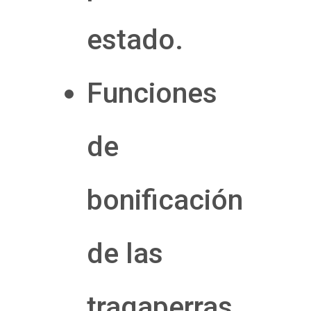
estado.
Funciones
de
bonificación
de las
tragaperras.