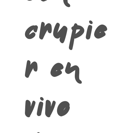
crupie
r en
vivo