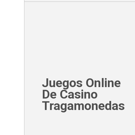
Juegos Online
De Casino
Tragamonedas