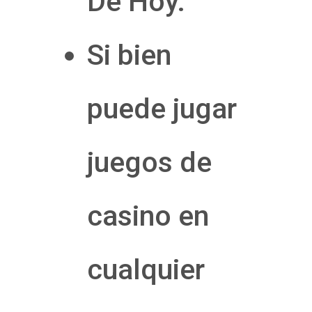
De Hoy.
Si bien
puede jugar
juegos de
casino en
cualquier