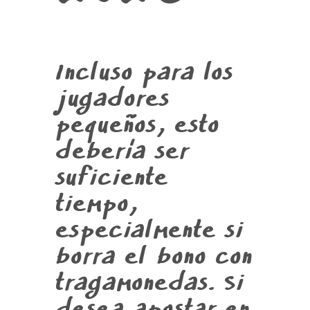
Incluso para los
jugadores
pequeños, esto
debería ser
suficiente
tiempo,
especialmente si
borra el bono con
tragamonedas. Si