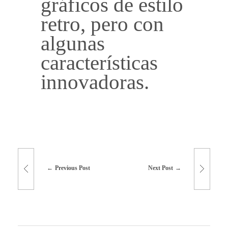
gráficos de estilo
retro, pero con
algunas
características
innovadoras.
Previous Post
Next Post