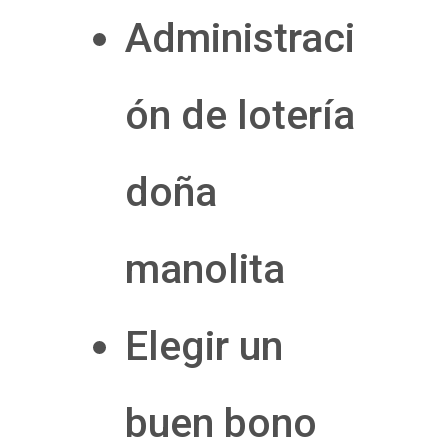
Administraci
ón de lotería
doña
manolita
Elegir un
buen bono