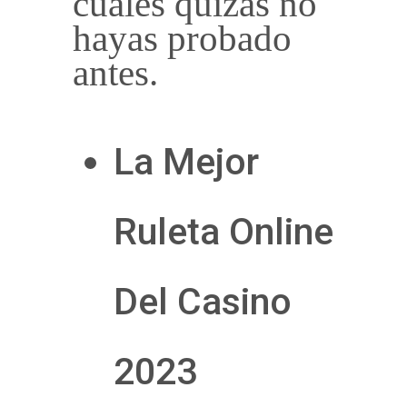
cuales quizás no
hayas probado
antes.
La Mejor
Ruleta Online
Del Casino
2023