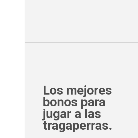
Los mejores
bonos para
jugar a las
tragaperras.