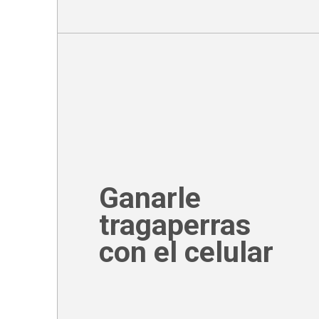
Ganarle
tragaperras
con el celular