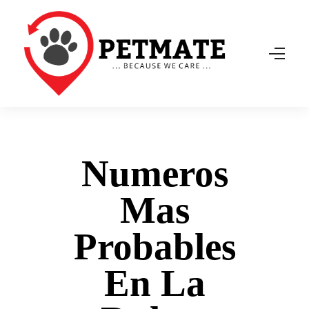
Numeros
Mas
Probables
En La