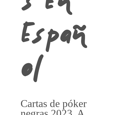
s En
Españ
ol
Cartas de póker
negras 2023. A