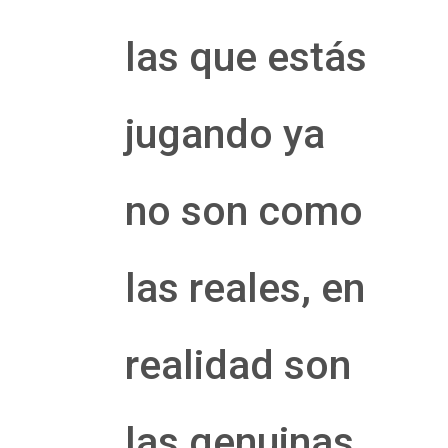
las que estás
jugando ya
no son como
las reales, en
realidad son
las genuinas.