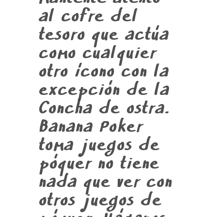
al cofre del
tesoro que actúa
como cualquier
otro ícono con la
excepción de la
Concha de ostra.
Banana Poker
toma juegos de
póquer no tiene
nada que ver con
otros juegos de