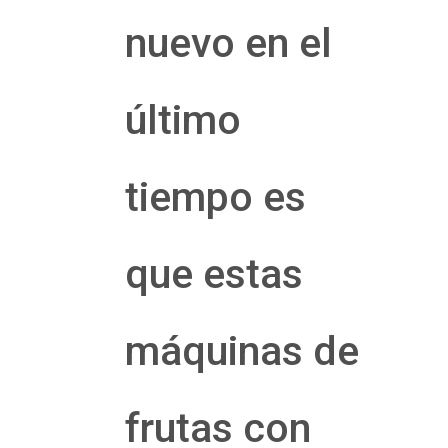
nuevo en el
último
tiempo es
que estas
máquinas de
frutas con