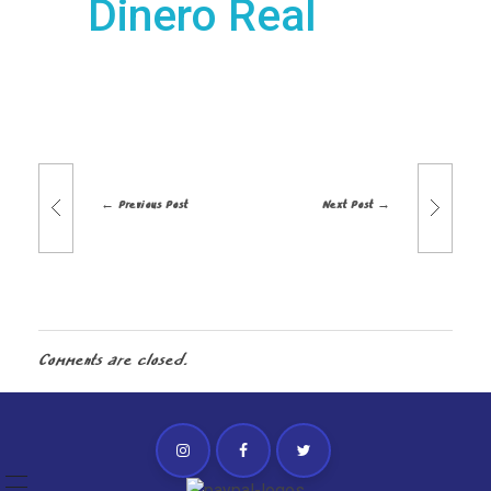
Dinero Real
Previous Post
Next Post
Comments are closed.