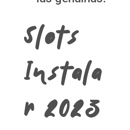
Slots
Instala
r 2023