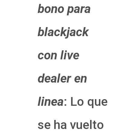
bono para
blackjack
con live
dealer en
linea
: Lo que
se ha vuelto