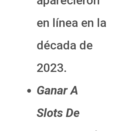
aparecieron
en línea en la
década de
2023.
Ganar A
Slots De