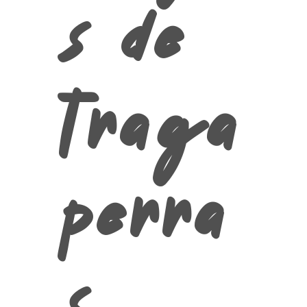
s de
Traga
perra