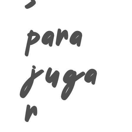
s
para
juga
r