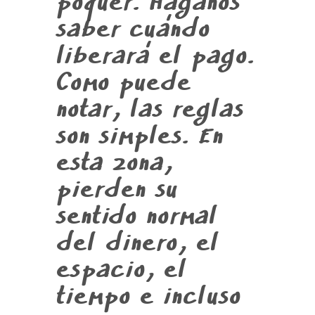
póquer. Háganos
saber cuándo
liberará el pago.
Como puede
notar, las reglas
son simples. En
esta zona,
pierden su
sentido normal
del dinero, el
espacio, el
tiempo e incluso