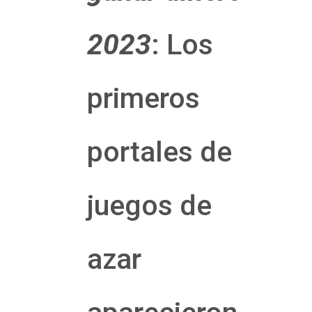
2023
: Los
primeros
portales de
juegos de
azar