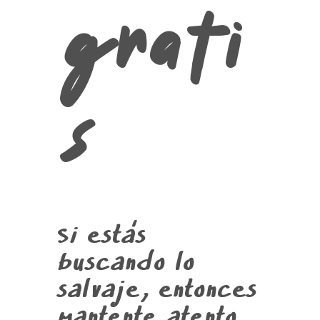
grati
s
Si estás
buscando lo
salvaje, entonces
mantente atento