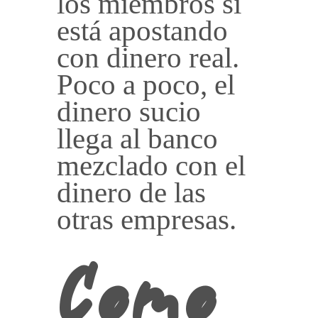
los miembros si
está apostando
con dinero real.
Poco a poco, el
dinero sucio
llega al banco
mezclado con el
dinero de las
otras empresas.
Como