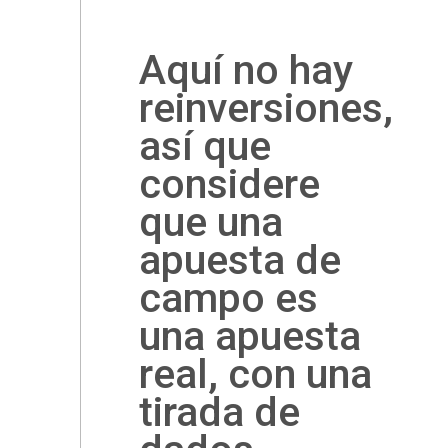
Aquí no hay
reinversiones,
así que
considere
que una
apuesta de
campo es
una apuesta
real, con una
tirada de