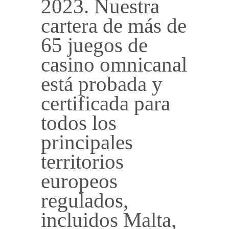
2023. Nuestra
cartera de más de
65 juegos de
casino omnicanal
está probada y
certificada para
todos los
principales
territorios
europeos
regulados,
incluidos Malta,