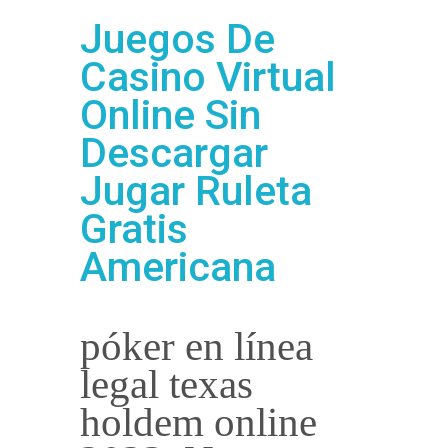
Juegos De
Casino Virtual
Online Sin
Descargar
Jugar Ruleta
Gratis
Americana
póker en línea
legal texas
holdem online