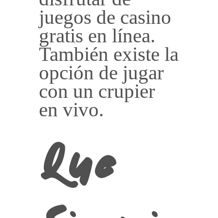
juegos de casino
gratis en línea.
También existe la
opción de jugar
con un crupier
en vivo.
Que