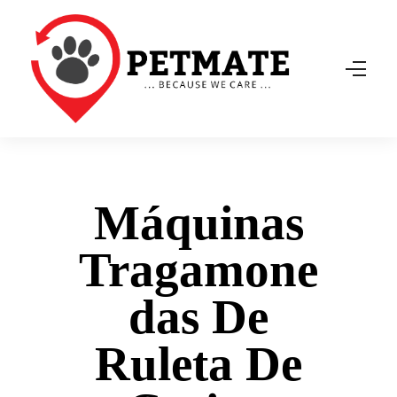
Máquinas
Tragamone
das De
Ruleta De