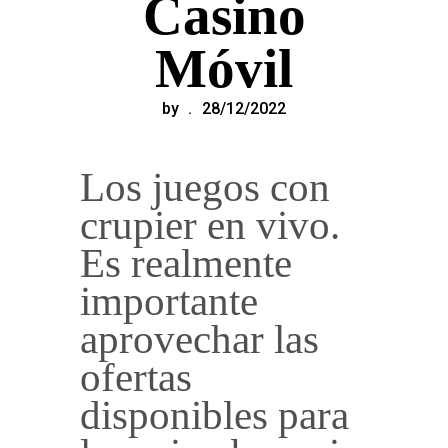
Casino
Móvil
by
28/12/2022
Los juegos con
crupier en vivo.
Es realmente
importante
aprovechar las
ofertas
disponibles para