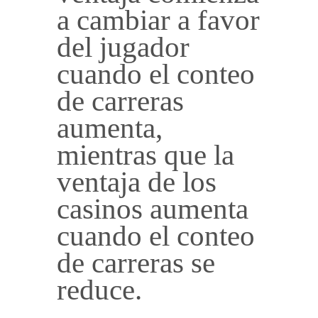
a cambiar a favor
del jugador
cuando el conteo
de carreras
aumenta,
mientras que la
ventaja de los
casinos aumenta
cuando el conteo
de carreras se
reduce.