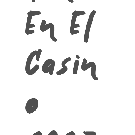
En El
Casin
o