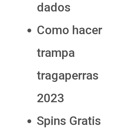
dados
Como hacer
trampa
tragaperras
2023
Spins Gratis