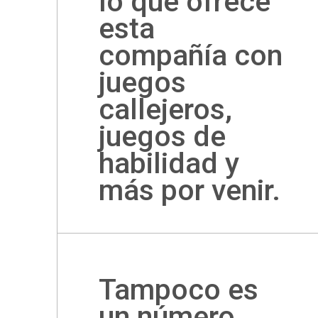
lo que ofrece
esta
compañía con
juegos
callejeros,
juegos de
habilidad y
más por venir.
Tampoco es
un número