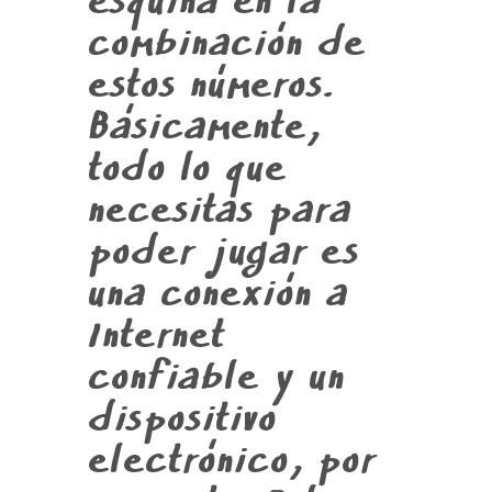
esquina en la
combinación de
estos números.
Básicamente,
todo lo que
necesitas para
poder jugar es
una conexión a
Internet
confiable y un
dispositivo
electrónico, por