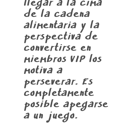
llegar a la cima
de la cadena
alimentaria y la
perspectiva de
convertirse en
miembros VIP los
motiva a
perseverar. Es
completamente
posible apegarse
a un juego.