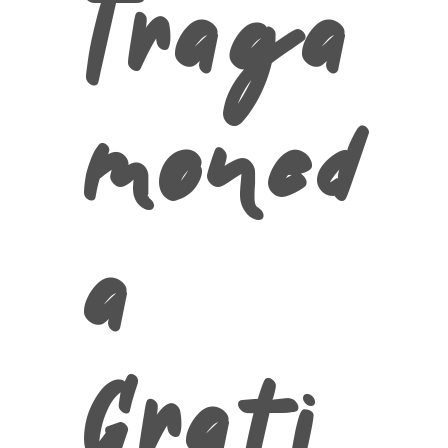
Traga
moned
a
Grati