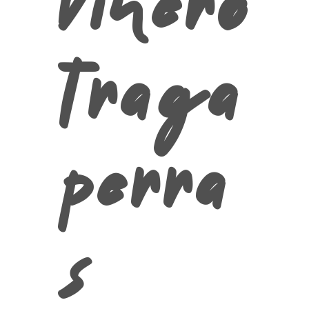
Dinero
Traga
perra
s