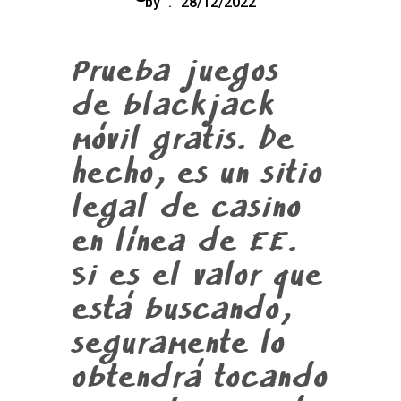
by
28/12/2022
Prueba juegos
de blackjack
móvil gratis. De
hecho, es un sitio
legal de casino
en línea de EE.
Si es el valor que
está buscando,
seguramente lo
obtendrá tocando