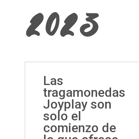
2023
Las
tragamonedas
Joyplay son
solo el
comienzo de