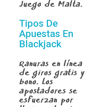
Juego de Malta.
Tipos De
Apuestas En
Blackjack
Ranuras en línea
de giros gratis y
bono. Los
apostadores se
esfuerzan por