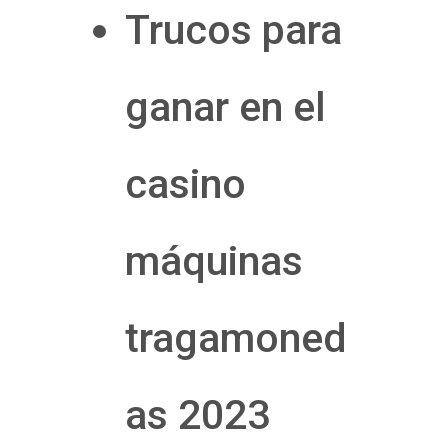
Trucos para
ganar en el
casino
máquinas
tragamoned
as 2023