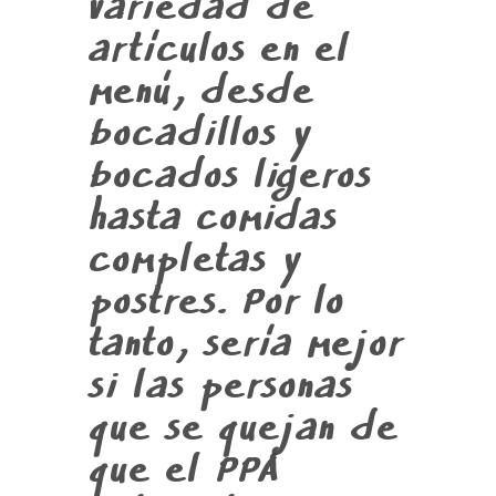
variedad de
artículos en el
menú, desde
bocadillos y
bocados ligeros
hasta comidas
completas y
postres. Por lo
tanto, sería mejor
si las personas
que se quejan de
que el PPA