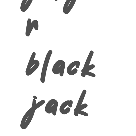
r
black
jack