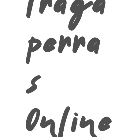
Traga
perra
s
Online