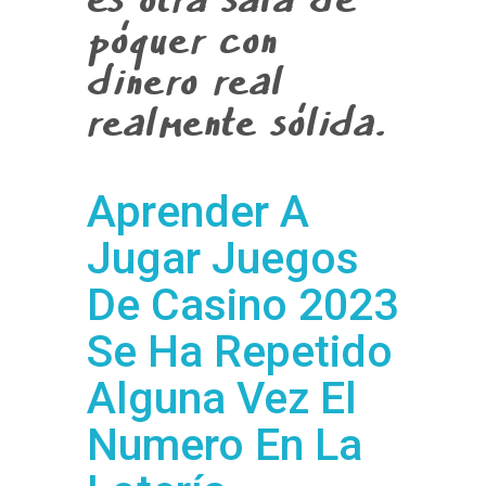
es otra sala de
póquer con
dinero real
realmente sólida.
Aprender A
Jugar Juegos
De Casino 2023
Se Ha Repetido
Alguna Vez El
Numero En La