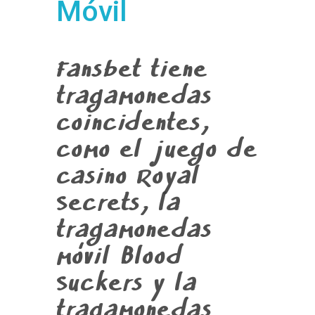
Móvil
Fansbet tiene
tragamonedas
coincidentes,
como el juego de
casino Royal
Secrets, la
tragamonedas
móvil Blood
Suckers y la
tragamonedas