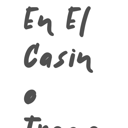
En El
Casin
o