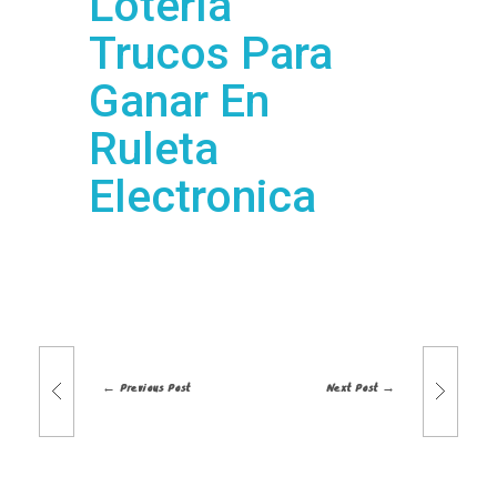
Lotería
Trucos Para
Ganar En
Ruleta
Electronica
Previous Post
Next Post