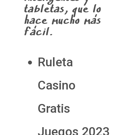
tabletas, que lo
hace mucho más
fácil.
Ruleta
Casino
Gratis
Juegos 2023