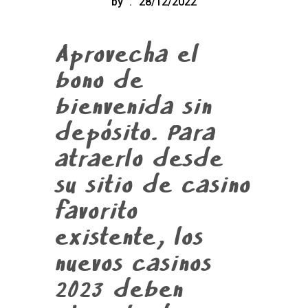
by
28/12/2022
Aprovecha el
bono de
bienvenida sin
depósito. Para
atraerlo desde
su sitio de casino
favorito
existente, los
nuevos casinos
2023 deben