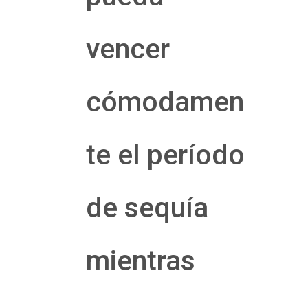
vencer
cómodamen
te el período
de sequía
mientras