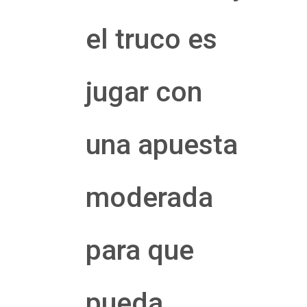
el truco es
jugar con
una apuesta
moderada
para que
pueda