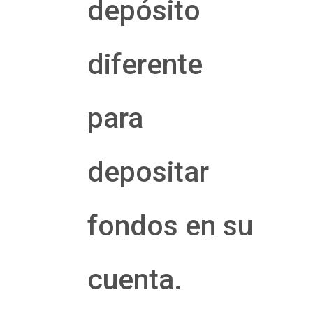
depósito
diferente
para
depositar
fondos en su
cuenta.