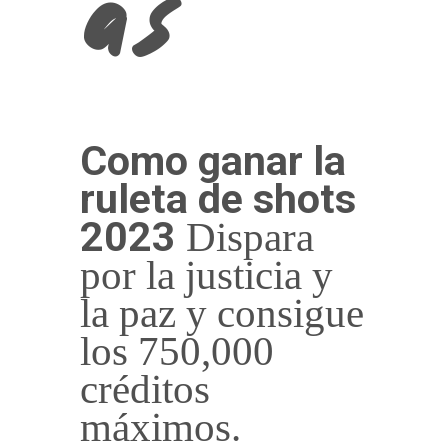
as
Como ganar la
ruleta de shots
2023
Dispara
por la justicia y
la paz y consigue
los 750,000
créditos
máximos.