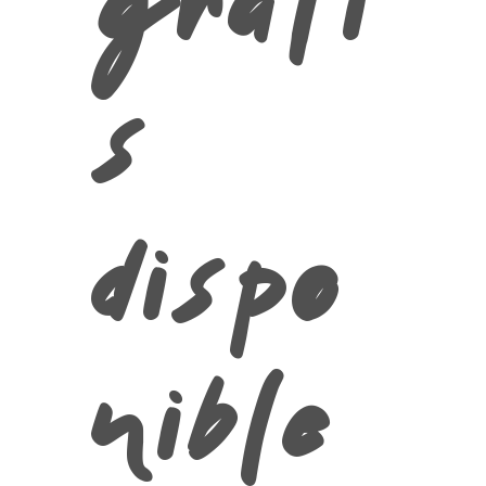
grati
s
dispo
nible