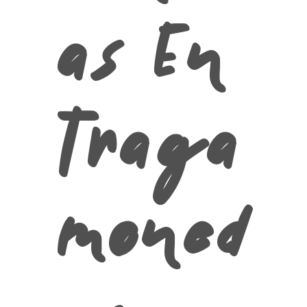
as En
Traga
moned