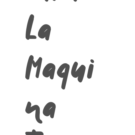
La
Maqui
na