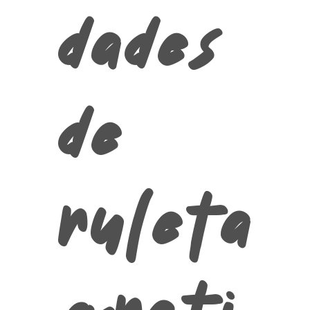
dades
de
ruleta