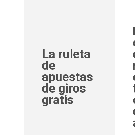
La ruleta
de
apuestas
de giros
gratis