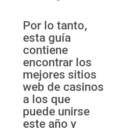
Por lo tanto,
esta guía
contiene
encontrar los
mejores sitios
web de casinos
a los que
puede unirse
este año y