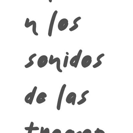
n los
sonidos
de las