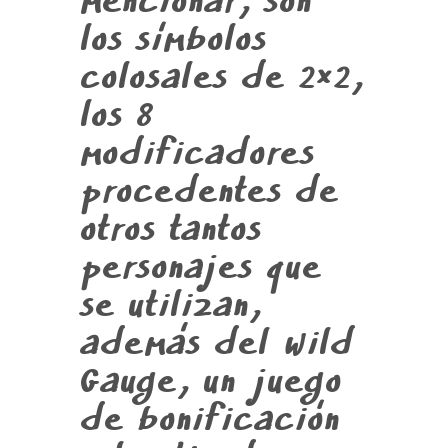
mencionar, son
los símbolos
colosales de 2×2,
los 8
modificadores
procedentes de
otros tantos
personajes que
se utilizan,
además del Wild
Gauge, un juego
de bonificación