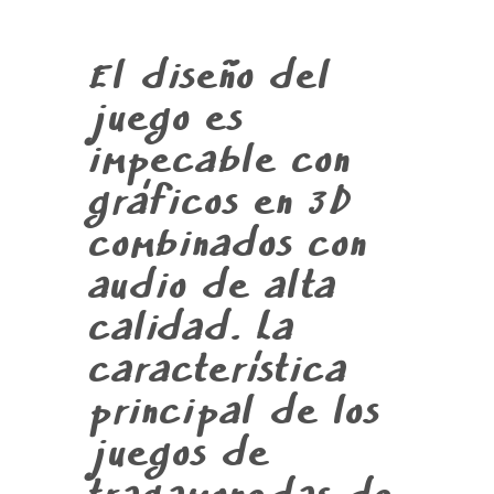
El diseño del
juego es
impecable con
gráficos en 3D
combinados con
audio de alta
calidad. La
característica
principal de los
juegos de