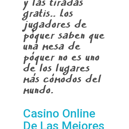
y las tiradas
gratis.. Los
jugadores de
póquer saben que
una mesa de
póquer no es uno
de los lugares
más cómodos del
mundo.
Casino Online
De Las Mejores