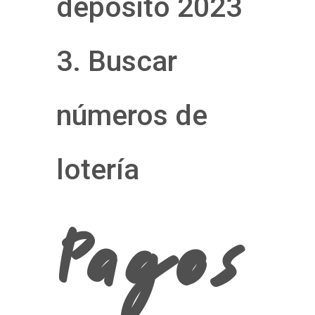
depósito 2023
Buscar
números de
lotería
Pagos