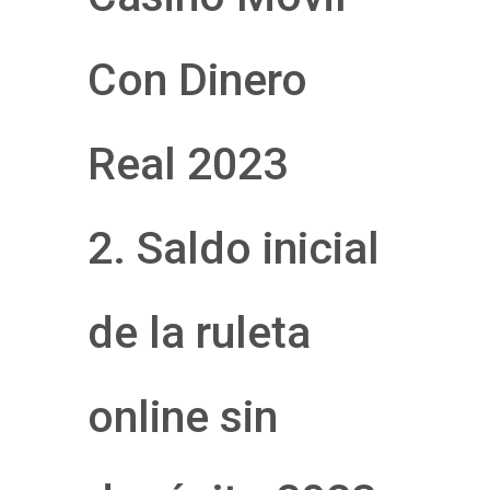
Con Dinero
Real 2023
Saldo inicial
de la ruleta
online sin