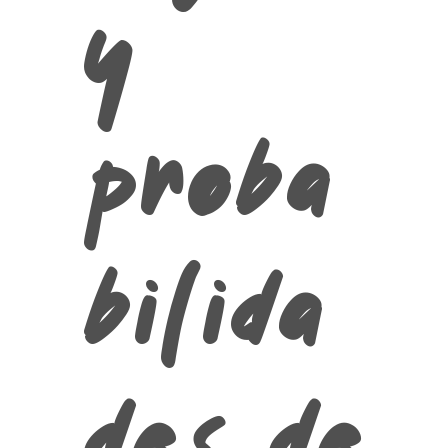
y
proba
bilida