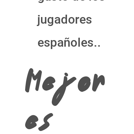
jugadores
españoles..
Mejor
es