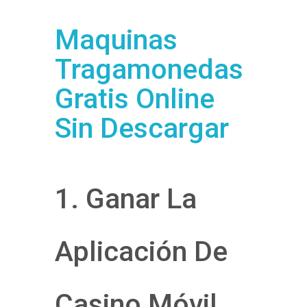
Maquinas
Tragamonedas
Gratis Online
Sin Descargar
Ganar La
Aplicación De
Casino Móvil