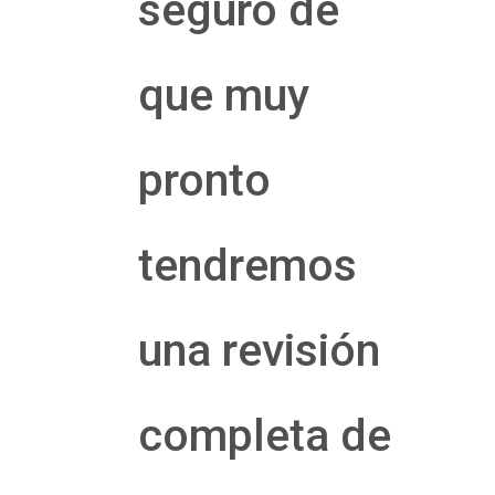
seguro de
que muy
pronto
tendremos
una revisión
completa de