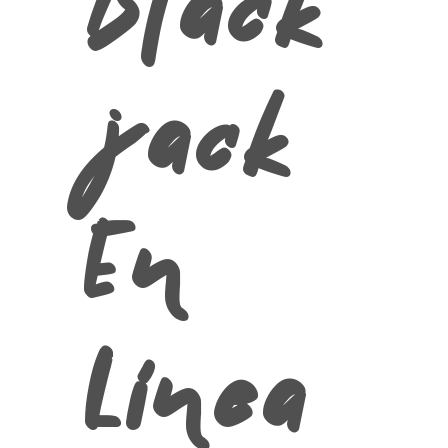
Black
jack
En
Línea