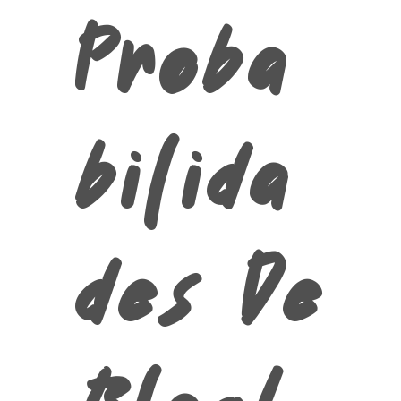
Proba
bilida
des De