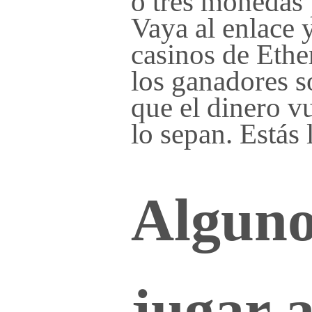
o tres monedas 
Vaya al enlace y
casinos de Ethe
los ganadores s
que el dinero vu
lo sepan. Estás 
Alguno
jugar a