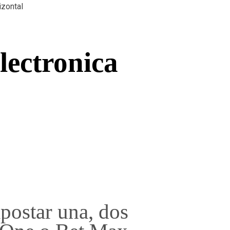
ectronica
apostar una, dos