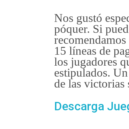
Nos gustó espec
póquer. Si pued
recomendamos qu
15 líneas de pa
los jugadores q
estipulados. Un 
de las victorias
Descarga Jueg