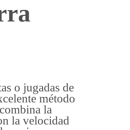
rra
as o jugadas de
xcelente método
 combina la
on la velocidad