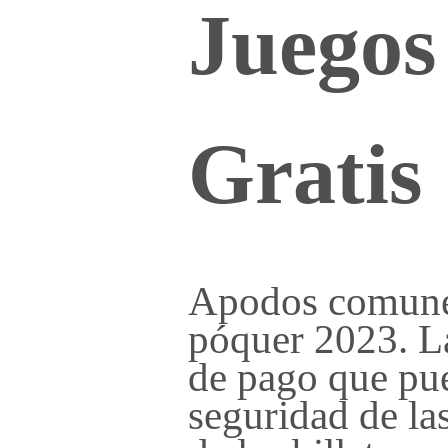
Juegos
Gratis
Apodos comunes
póquer 2023. La
de pago que pue
seguridad de la