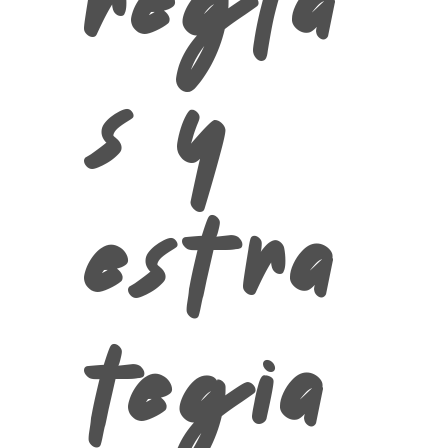
regla
s y
estra
tegia