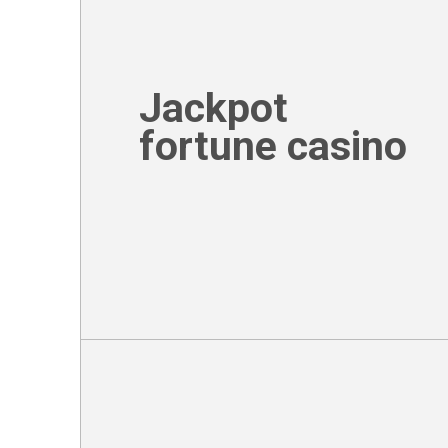
Jackpot
fortune casino