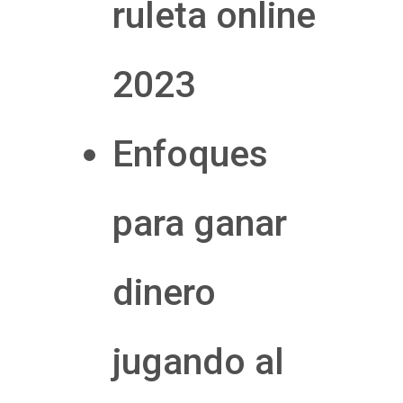
ruleta online
2023
Enfoques
para ganar
dinero
jugando al