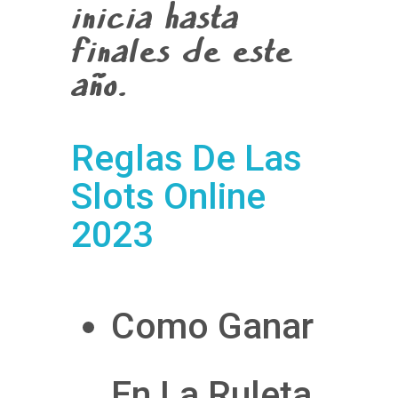
inicia hasta
finales de este
año.
Reglas De Las
Slots Online
2023
Como Ganar
En La Ruleta