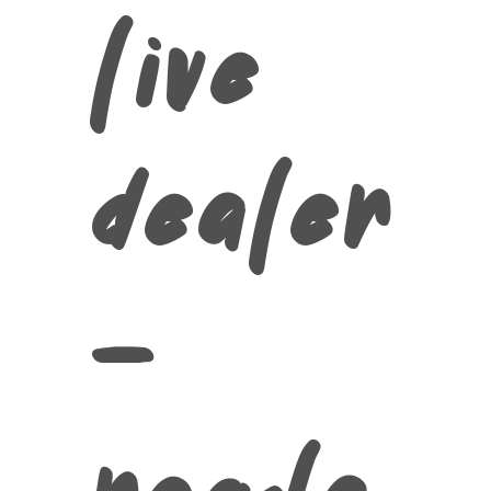
live
dealer
–