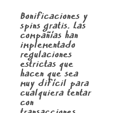
Bonificaciones y
spins gratis. Las
compañías han
implementado
regulaciones
estrictas que
hacen que sea
muy difícil para
cualquiera tentar
con
transacciones.