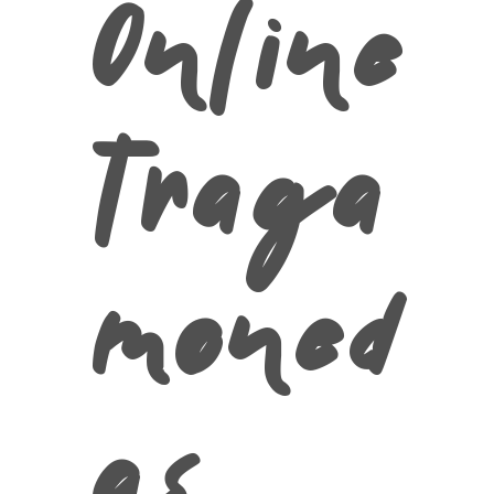
Online
Traga
moned