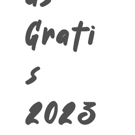
as
Grati
s
2023