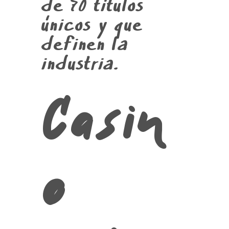
de 70 títulos
únicos y que
definen la
industria.
Casin
o