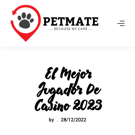
El Mejor
Jugador De
Casino 2023
by
28/12/2022