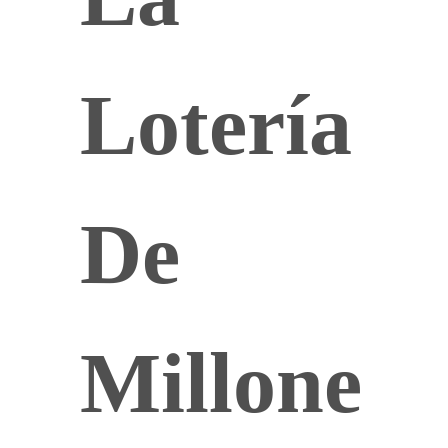
Lotería
De
Millone