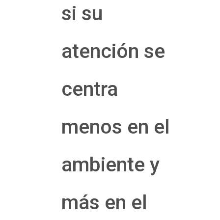
si su
atención se
centra
menos en el
ambiente y
más en el