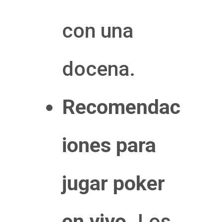
con una
docena.
Recomendac
iones para
jugar poker
en vivo.
Los