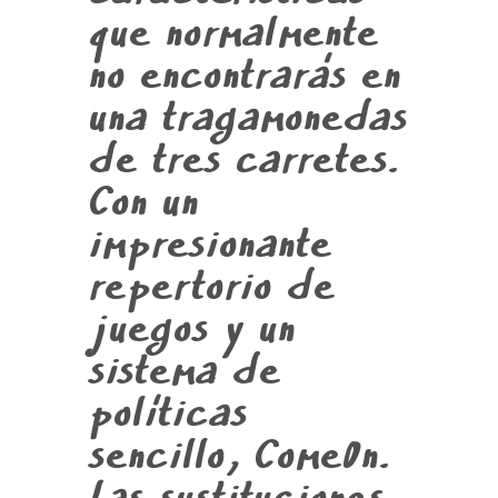
que normalmente
no encontrarás en
una tragamonedas
de tres carretes.
Con un
impresionante
repertorio de
juegos y un
sistema de
políticas
sencillo, ComeOn.