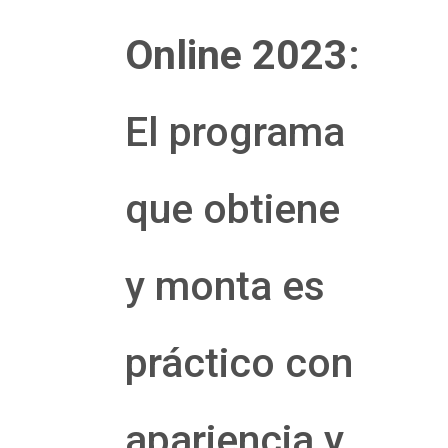
Online 2023
:
El programa
que obtiene
y monta es
práctico con
apariencia y