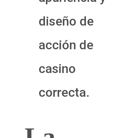
diseño de
acción de
casino
correcta.
La