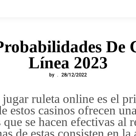
Probabilidades De 
Línea 2023
by
28/12/2022
ugar ruleta online es el pr
e estos casinos ofrecen un
que se hacen efectivas al re
as de estas consisten en la