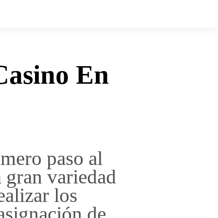
Casino En
imero paso al
a gran variedad
alizar los
 asignación de