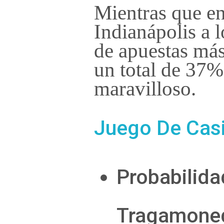
Mientras que en
Indianápolis a l
de apuestas más
un total de 37%
maravilloso.
Juego De Casi
Probabilida
Tragamone