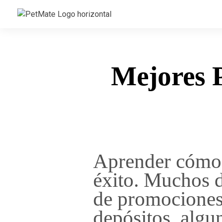
Mejores 
Aprender cómo j
éxito. Muchos d
de promociones 
depósitos, algun