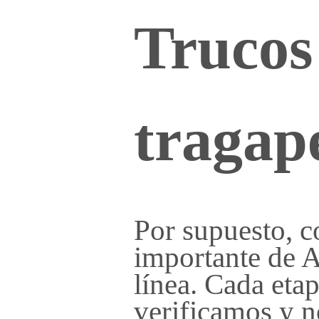
Trucos
tragap
Por supuesto, 
importante de A
línea. Cada etap
verificamos y 