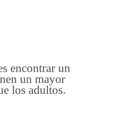
es encontrar un
ienen un mayor
e los adultos.