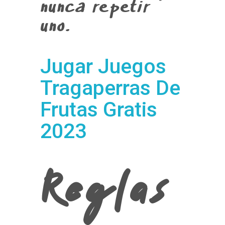
nunca repetir
uno.
Jugar Juegos
Tragaperras De
Frutas Gratis
2023
Reglas