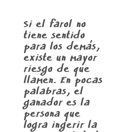
Si el farol no
tiene sentido
para los demás,
existe un mayor
riesgo de que
llamen. En pocas
palabras, el
ganador es la
persona que
logra ingerir la