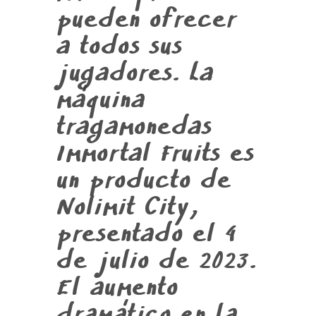
pueden ofrecer
a todos sus
jugadores. La
máquina
tragamonedas
Immortal Fruits es
un producto de
Nolimit City,
presentado el 4
de julio de 2023.
El aumento
dramático en la