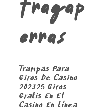
tragap
erras
Trampas Para
Giros De Casino
202325 Giros
Gratis En El
Casino En Línea