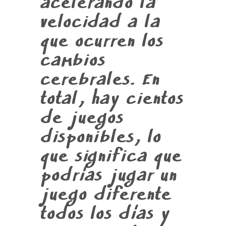
acelerando la
velocidad a la
que ocurren los
cambios
cerebrales. En
total, hay cientos
de juegos
disponibles, lo
que significa que
podrías jugar un
juego diferente
todos los días y