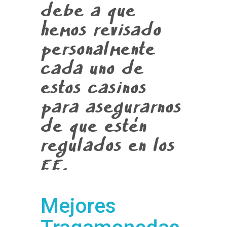
debe a que
hemos revisado
personalmente
cada uno de
estos casinos
para asegurarnos
de que estén
regulados en los
EE.
Mejores