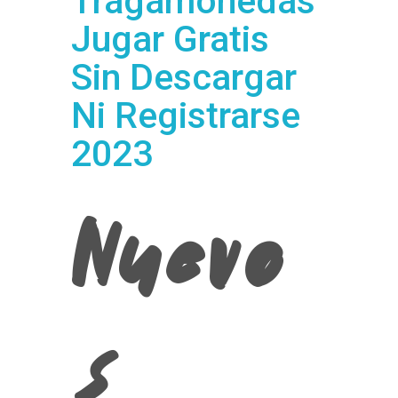
Tragamonedas
Jugar Gratis
Sin Descargar
Ni Registrarse
2023
Nuevo
s