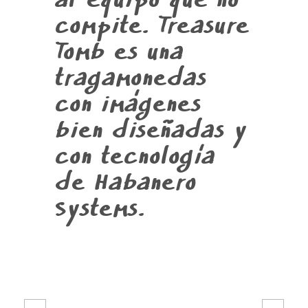
al equipo que no
compite. Treasure
Tomb es una
tragamonedas
con imágenes
bien diseñadas y
con tecnología
de Habanero
Systems.