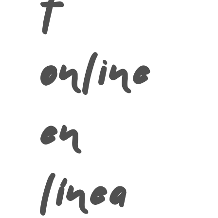
t
online
en
línea