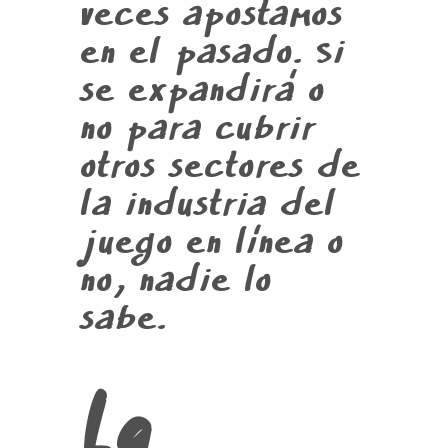
veces apostamos
en el pasado. Si
se expandirá o
no para cubrir
otros sectores de
la industria del
juego en línea o
no, nadie lo
sabe.
La