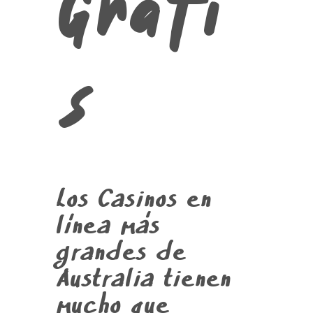
Grati
s
Los Casinos en
línea más
grandes de
Australia tienen
mucho que