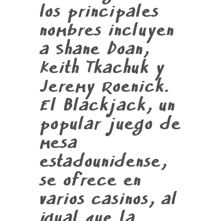
los principales
nombres incluyen
a Shane Doan,
Keith Tkachuk y
Jeremy Roenick.
El Blackjack, un
popular juego de
mesa
estadounidense,
se ofrece en
varios casinos, al
igual que la