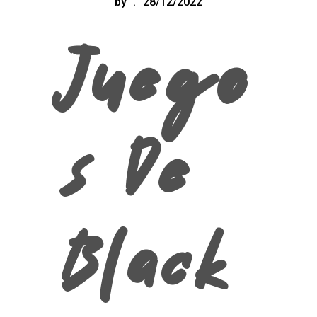
by
28/12/2022
Juego
s De
Black