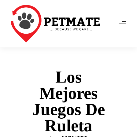
Los
Mejores
Juegos De
Ruleta