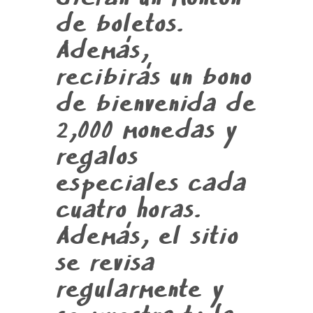
de boletos.
Además,
recibirás un bono
de bienvenida de
2,000 monedas y
regalos
especiales cada
cuatro horas.
Además, el sitio
se revisa
regularmente y