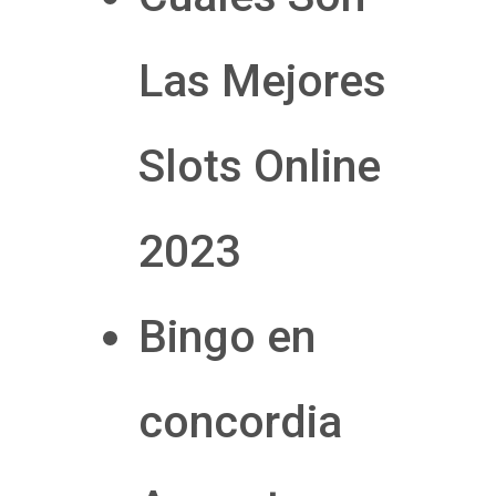
Las Mejores
Slots Online
2023
Bingo en
concordia