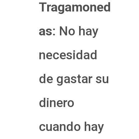
Tragamoned
as
: No hay
necesidad
de gastar su
dinero
cuando hay