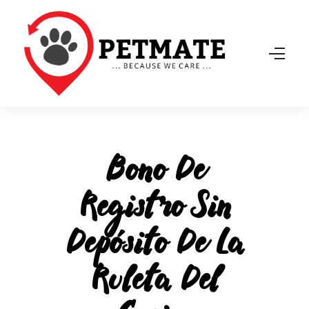
Bono De
Registro Sin
Depósito De La
Ruleta Del