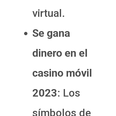
virtual.
Se gana
dinero en el
casino móvil
2023
: Los
símbolos de