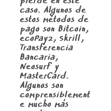
pierde en este
caso. Algunos de
estos métodos de
pago son Bitcoin,
ecoPayz, Skrill,
Transferencia
Bancaria,
Neosurf y
MasterCard.
Algunos son
comprensiblement
e mucho más