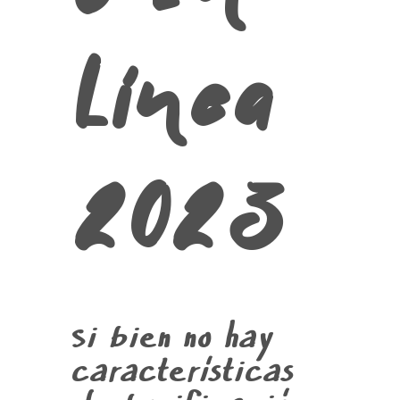
Línea
2023
Si bien no hay
características