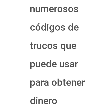
numerosos
códigos de
trucos que
puede usar
para obtener
dinero