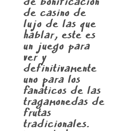
de bonificación
de casino de
lujo de las que
hablar, este es
un juego para
ver y
definitivamente
uno para los
fanáticos de las
tragamonedas de
frutas
tradicionales.