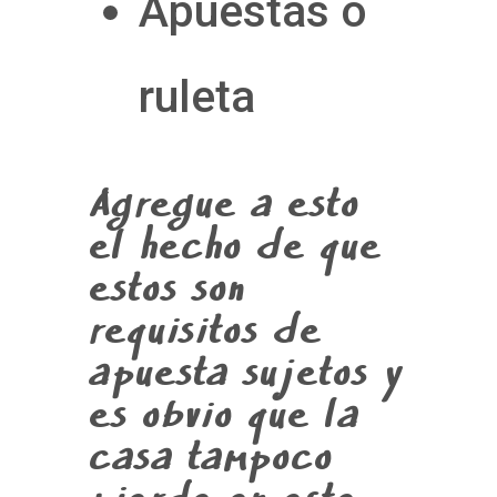
Apuestas o
ruleta
Agregue a esto
el hecho de que
estos son
requisitos de
apuesta sujetos y
es obvio que la
casa tampoco