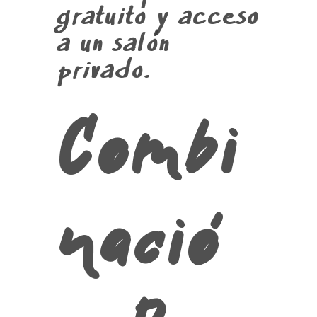
gratuito y acceso
a un salón
privado.
Combi
nació