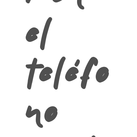
el
teléfo
no