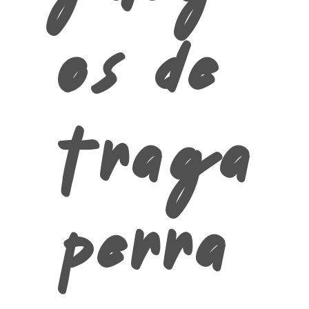
os de
traga
perra