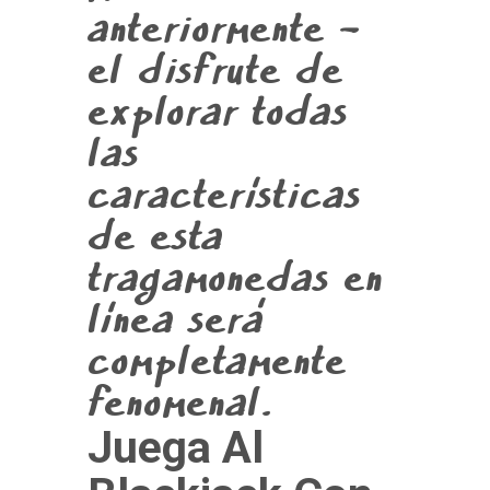
anteriormente –
el disfrute de
explorar todas
las
características
de esta
tragamonedas en
línea será
completamente
fenomenal.
Juega Al