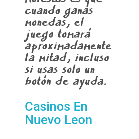
cuando ganas
monedas, el
juego tomará
aproximadamente
la mitad, incluso
si usas solo un
botón de ayuda.
Casinos En
Nuevo Leon