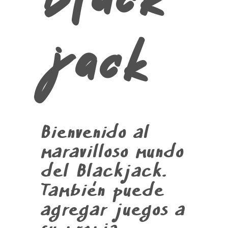
Black
jack
Bienvenido al
maravilloso mundo
del Blackjack.
También puede
agregar juegos a