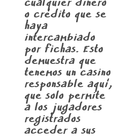
cualquier dinero
o crédito que se
haya
intercambiado
por fichas. Esto
demuestra que
tenemos un casino
responsable aquí,
que solo permite
a los jugadores
registrados
acceder a sus