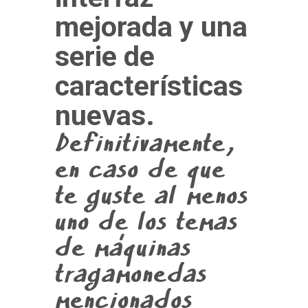
mejorada y una
serie de
características
nuevas.
Definitivamente,
en caso de que
te guste al menos
uno de los temas
de máquinas
tragamonedas
mencionados