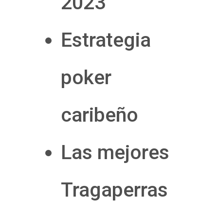
2023
Estrategia
poker
caribeño
Las mejores
Tragaperras