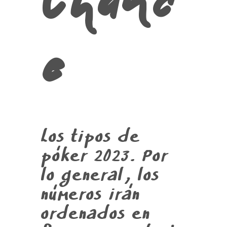
Chanc
e
Los tipos de
póker 2023. Por
lo general, los
números irán
ordenados en