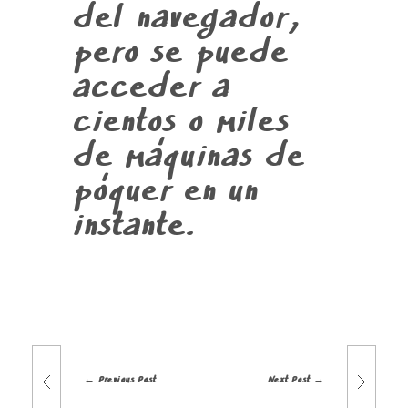
del navegador,
pero se puede
acceder a
cientos o miles
de máquinas de
póquer en un
instante.
Previous Post
Next Post