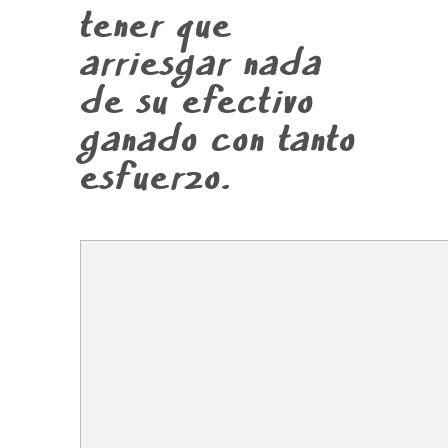
tener que
arriesgar nada
de su efectivo
ganado con tanto
esfuerzo.