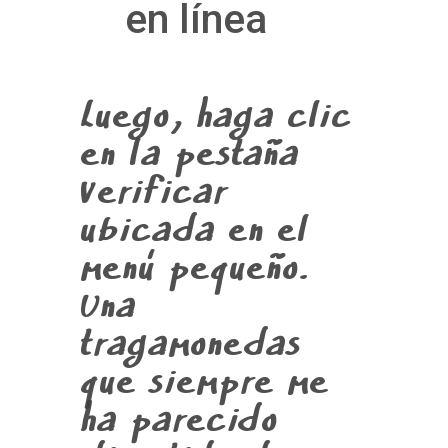
en línea
Luego, haga clic
en la pestaña
Verificar
ubicada en el
menú pequeño.
Una
tragamonedas
que siempre me
ha parecido