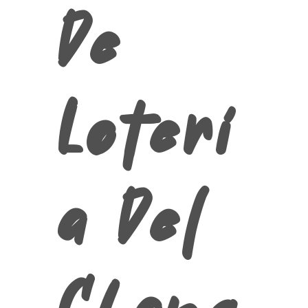
De
Loterí
a Del