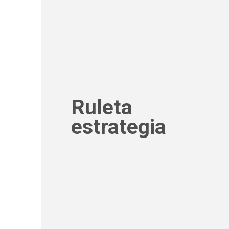
Ruleta
estrategia