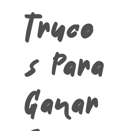
Truco
s Para
Ganar