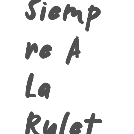
Siemp
re A
La
Rulet