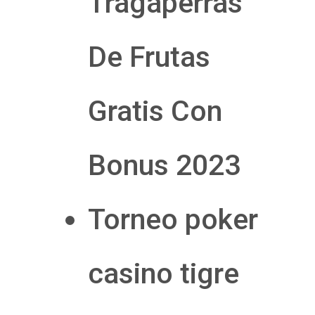
Tragaperras
De Frutas
Gratis Con
Bonus 2023
Torneo poker
casino tigre