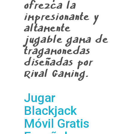
ofrezca la
impresionante y
altamente
jugable gama de
tragamonedas
diseñadas por
Rival Gaming.
Jugar
Blackjack
Móvil Gratis