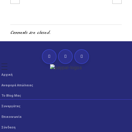
Comments are closed.
Αρχική
Αναφορά Απώλειας
Το Blog Μας
Συνεργάτες
Επικοινωνία
Σύνδεση