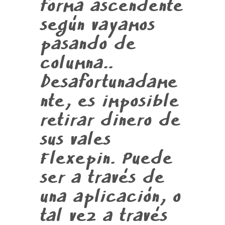
forma ascendente
según vayamos
pasando de
columna..
Desafortunadame
nte, es imposible
retirar dinero de
sus vales
Flexepin. Puede
ser a través de
una aplicación, o
tal vez a través