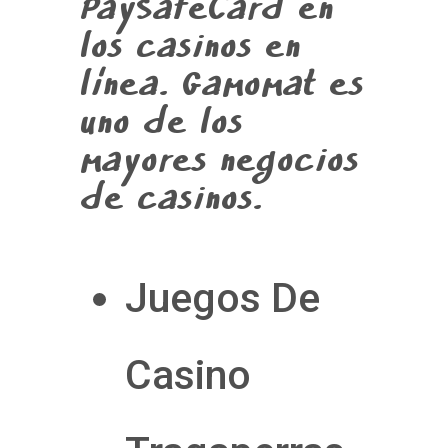
PaySafeCard en
los casinos en
línea. Gamomat es
uno de los
mayores negocios
de casinos.
Juegos De
Casino