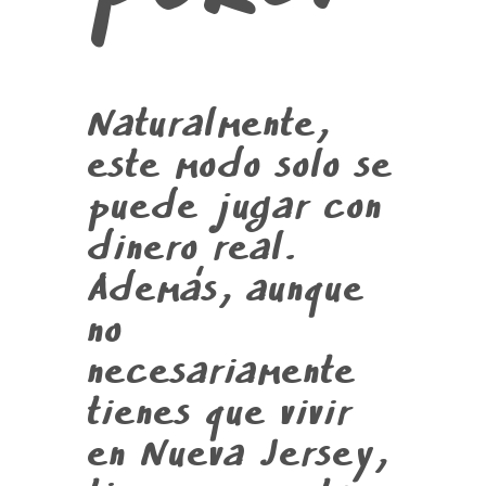
Naturalmente,
este modo solo se
puede jugar con
dinero real.
Además, aunque
no
necesariamente
tienes que vivir
en Nueva Jersey,