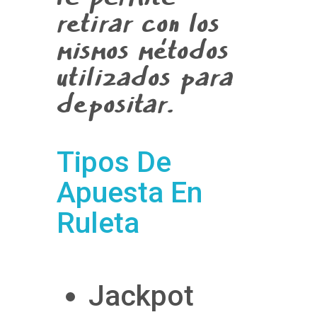
retirar con los
mismos métodos
utilizados para
depositar.
Tipos De
Apuesta En
Ruleta
Jackpot