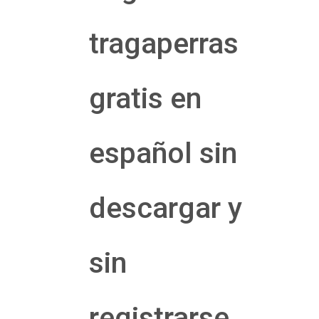
tragaperras
gratis en
español sin
descargar y
sin
registrarse