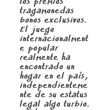
los premios
tragamonedas
bonos exclusivos.
El juego
internacionalment
e popular
realmente ha
encontrado un
hogar en el país,
independienteme
nte de su estatus
legal algo turbio.