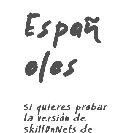
Españ
oles
Si quieres probar
la versión de
SkillOnNets de