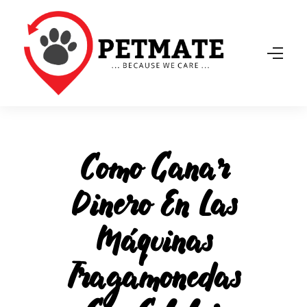
Como Ganar
Dinero En Las
Máquinas
Tragamonedas