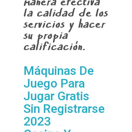
manera efectiva
la calidad de los
servicios y hacer
su propia
calificación.
Máquinas De
Juego Para
Jugar Gratis
Sin Registrarse
2023