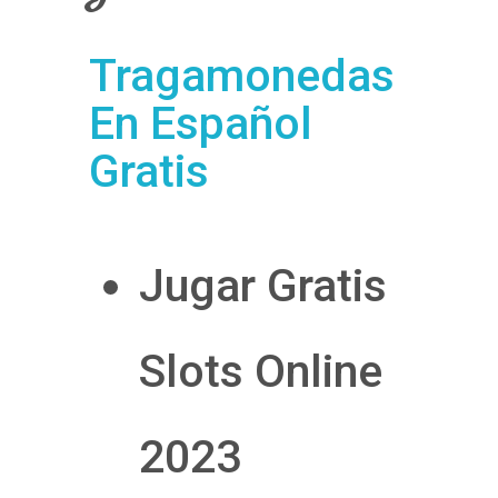
Tragamonedas
En Español
Gratis
Jugar Gratis
Slots Online
2023