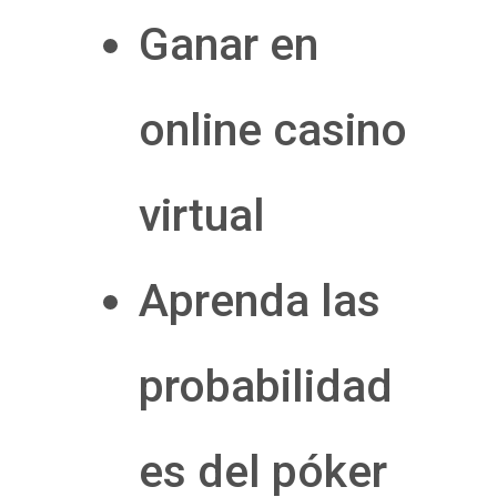
Ganar en
online casino
virtual
Aprenda las
probabilidad
es del póker