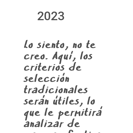
2023
Lo siento, no te
creo. Aquí, los
criterios de
selección
tradicionales
serán útiles, lo
que le permitirá
analizar de